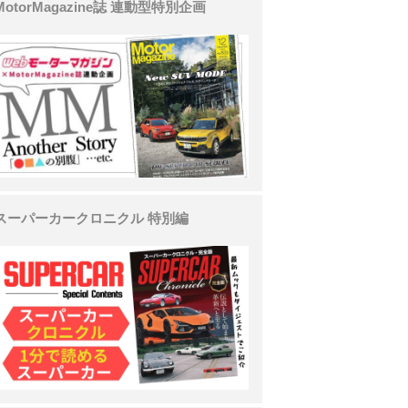
MotorMagazine誌 連動型特別企画
スーパーカークロニクル 特別編