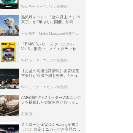
ロニクル・完全版／115】
Webモーターマガジン編集部
熱気球イベント「空を見上げて IN
東京」が2年ぶりに開催。熱気球
体験搭乗会や模型飛行機づくり教
室などのコンテンツも
千葉知充（Motor Magazine編集企画室）
「BMW 3シリーズ クロニクル
Vol.3」販売中。ノイエクラッセか
ら3シリーズへ、誕生50周年記念
ムック
Webモーターマガジン編集部
【お盆の高速道路情報】各管理運
営会社が渋滞予測を発表。40km以
上の渋滞を予測されている道が複
数ある
Webモーターマガジン編集部
AMG独自の6.2リッターV10エンジ
ンを搭載した実験車両!? ひっそり
生き残っていた「CLK DTM AMG
P900 プロトタイプ」とは
石橋 寛
スシローとGAZOO Racingが初コ
ラボ！ 限定ミニカー付き商品の