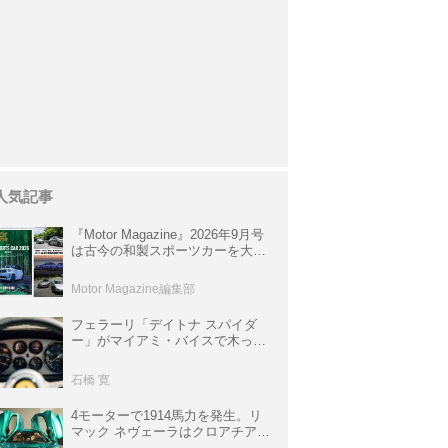
人気記事
『Motor Magazine』2026年9月号
は古今の和製スポーツカーを大特
集。欧州スポーツ＆スーパーカー
情報も満載
Motor Magazine編集部
フェラーリ「デイトナ スパイダ
ー」がマイアミ・バイスで木っ端
みじんになった後「テスタロッ
サ」に化けた理由
石橋 寛
4モーターで1914馬力を発生。リ
マック ネヴェーラはクロアチア発
のハイパーBEV【スーパーカーク