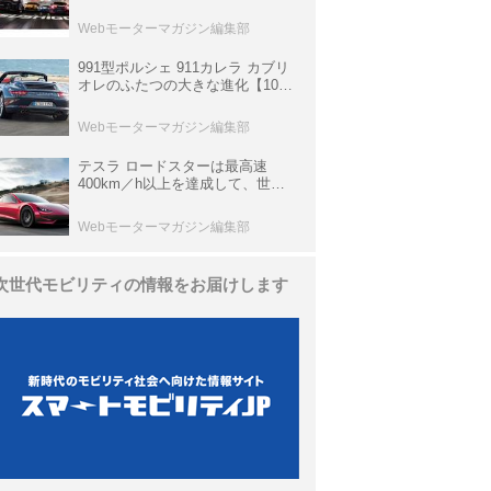
他、富士スピードウェイのイベン
ト体験があたる抽選企画などを展
Webモーターマガジン編集部
開
991型ポルシェ 911カレラ カブリ
オレのふたつの大きな進化【10年
ひと昔の新車】
Webモーターマガジン編集部
テスラ ロードスターは最高速
400km／h以上を達成して、世界
最速を目指すハイパーEV【スーパ
ーカークロニクル・完全版／
Webモーターマガジン編集部
113】
次世代モビリティの情報をお届けします