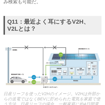
み検索も可能だ。
Q11：最近よく耳にするV2H、
V2Lとは？
日産リーフを使ったV2Hのイメージ。V2Hは外部か
らの送電ではなくBEVに貯められた電気を家庭で使
う方法。日産リーフの場合、一般家庭に約4日間電