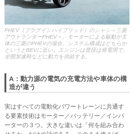
PHEV（プラグインハイブリッド）のシャシ＜三菱
アウトランダーPHEV＞。モーターによる駆動が主
体の三菱のPHEVの場合、システム構成はどちらか
というとBEVに近い。エンジンは普段は発電用で、
全開加速時などに動力を供給する。
A：動力源の電気の充電方法や車体の構
造が違う
実はすべての電動化パワートレーンに共通す
る要素技術はモーター／バッテリー／インバ
ーターの３つ。大きな違いは「何を組み合わ