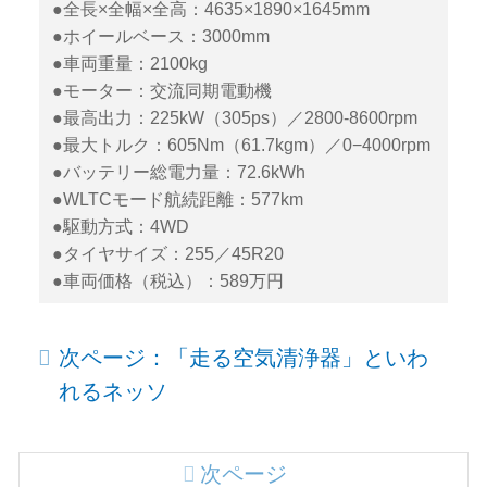
●全長×全幅×全高：4635×1890×1645mm
●ホイールベース：3000mm
●車両重量：2100kg
●モーター：交流同期電動機
●最高出力：225kW（305ps）／2800-8600rpm
●最大トルク：605Nm（61.7kgm）／0−4000rpm
●バッテリー総電力量：72.6kWh
●WLTCモード航続距離：577km
●駆動方式：4WD
●タイヤサイズ：255／45R20
●車両価格（税込）：589万円
次ページ：「走る空気清浄器」といわ
れるネッソ
次ページ