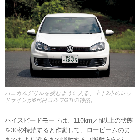
ハニカムグリルを挟むように入る、上下2本のレッ
ドラインが6代目ゴルフGTIの特徴。
ハイスピードモードは、110km／h以上の状態
を30秒持続すると作動して、ロービームのま
までもより遠方まで照射する（照射方向が