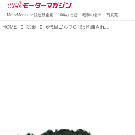
MotorMagazine誌連動企画
10年ひと昔
昭和の名車
写真蔵
HOME
試乗
6代目ゴルフGTIは洗練された速さを獲得。乗り心地を中心とした快適性が向上していた【10年ひと昔の新車】