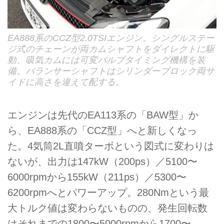
EA888系のCCZ型2.0TSIエンジン。シングルステー
ジ式のチェーンが両カムシャフトをダイレクトに駆
動、吸気カムには可変バルブタイミング機構を装
備。バランサーシャフトはシリンダーブロック両サ
イドに高さを違えて配する。
エンジンは先代のEA113系の「BAW型」か
ら、EA888系の「CCZ型」へと新しくなっ
た。4気筒2L直噴ターボという図式に変わりは
ないが、出力は147kW（200ps）／5100〜
6000rpmから155kW（211ps）／5300〜
6200rpmへとパワーアップ。280Nmという最
大トルク値は変わらないものの、発生回転数
はそれまでの1800〜5000rpmから1700〜