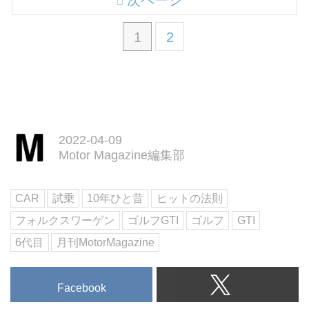
次ページ
1
2
2022-04-09
Motor Magazine編集部
CAR
試乗
10年ひと昔
ヒットの法則
フォルクスワーゲン
ゴルフGTI
ゴルフ
GTI
6代目
月刊MotorMagazine
Facebook