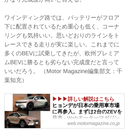
ワインディング路では、バッテリーがフロア
下に配置されているため重心も低く、コーナ
リングも気持いい。思いどおりのラインをト
レースできる走りが実に楽しい。これまでに
多くのBEVに試乗してきたが、欧州プレミア
ムBEVに勝るとも劣らない完成度だと言って
いいだろう。 （Motor Magazine編集部文：千
葉知充）
▶▶▶詳しい解説はこちら
ヒョンデが日本の乗用車市場
に再参入。まずは2台のZEVを
発表 - Webモーターマガジン
web.motormagazine.co.jp
2022年2月8日、ヒョンデ モータ