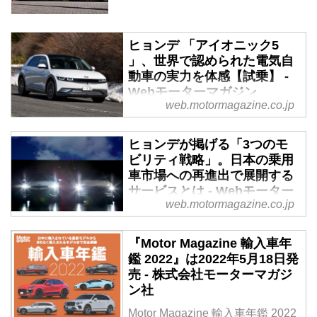
ヒョンデ 「アイオニック5
」、世界で認められた電気自
動車の実力を体感【試乗】 -
Webモーターマガジン
web.motormagazine.co.jp
2022年2月8日、韓国の自動車メ
ーカー「Hyundai」が、100％子
ヒョンデが掲げる「3つのモ
会社の日本法人「Hyundai
ビリティ戦略」。日本の乗用
Mobility Japan」を設立、電気自
車市場への再進出で展開する
動車の「アイオニック
サービスとは - Webモーター
5（IONIQ5）」と燃料電池自動車
web.motormagazine.co.jp
マガジン
の「ネッソ（NEXO）」の
ZEV（ゼロエミッションビーク
2022年2月8日、ヒョンデ モビリ
『Motor Magazine 輸入車年
ル）2モデルで日本市場に再上陸
ティ ジャパンは日本の乗用車市
鑑 2022』は2022年5月18日発
した。今回はヒョンデが満を持し
場への参入を発表し、導入予定の
売 - 株式会社モーターマガジ
て投入した「アイオニック5」の
2台のZEVをお披露目した。車両
ン社
詳細を報告する。
の概要についてはすでに当Webモ
ーターマガジンでも紹介したが、
Motor Magazine 輸入車年鑑 2022