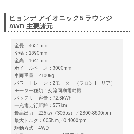
ーカンパニーの100％子会社であ
るヒョンデ モビリティ ジャパン
ヒョンデ アイオニック5 ラウンジ
は、日本の乗用車市場への参入を
AWD 主要諸元
発表。まず、ZEV（ゼロ エミッ
ション ビークル）であるEV（電
気自動車）の「IONIQ（アイオニ
全長：4635mm
ック）5」とFCEV（燃料電池電
全幅：1890mm
気自動車）の「NEXO（ネッ
ソ）」を投入。2022年5月よりオ
全高：1645mm
ーダー受付を開始し、7月からデ
ホイールベース：3000mm
リバリーの予定だ。
車両重量：2100kg
パワートレーン：2モーター（フロント+リア）
モーター種類：交流同期電動機
バッテリー容量：72.6kWh
一充電走行距離：577km
最高出力：225kw（305ps）／2800-8600rpm
最大トルク：605Nm／0-4000rpm
駆動方式：4WD