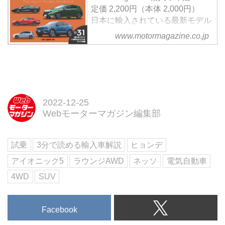
ここでは日本市場におけるモビリ
定価 2,200円（本体 2,000円）
ティ戦略について解説しておこ
日本に輸入されている最新モデル
う。
からまもなく導入されるモデルま
www.motormagazine.co.jp
で全31ブランド完全網羅
試し読み
◆ いま日本で買えるインポート
モデルをすべて収録
2022年5月現在、日本で購入でき
る輸入車をブランド別に全網羅。
2022-12-25
Motor Magazine編集部が取材した
Webモーターマガジン編集部
インポートモデルの最新情報を凝
集して紹介しています。注目のモ
試乗
3分で読める輸入車解説
ヒョンデ
デルについては試乗インプレッシ
ョンも収録。また、巻末には車両
アイオニック5
ラウンジAWD
ネッソ
電気自動車
の詳細な主要諸元と各グレー...
4WD
SUV
Facebook