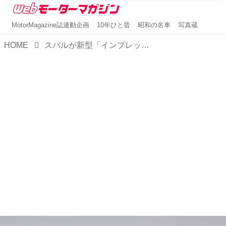
MotorMagazine誌連動企画
10年ひと昔
昭和の名車
写真蔵
HOME
スバルが新型「インプレッサ」日本仕様車を初公開。極上の走りと格上の質感を、骨格から磨き抜く