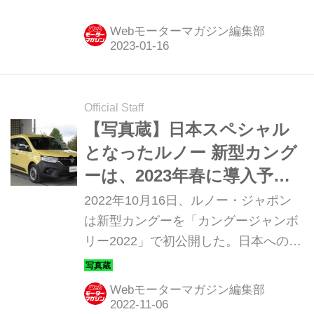
トタイプ）の初お目見えを行った。受
注は今春以降の予定という。
Webモーターマガジン編集部
Official Staff
【写真蔵】日本スペシャル
となったルノー 新型カング
ーは、2023年春に導入予
定！
2022年10月16日、ルノー・ジャポン
は新型カングーを「カングージャンボ
リー2022」で初公開した。日本への導
入は2023年春の予定だが、まずは展示
車の写真でプロフィールを紹介しよ
Webモーターマガジン編集部
う。