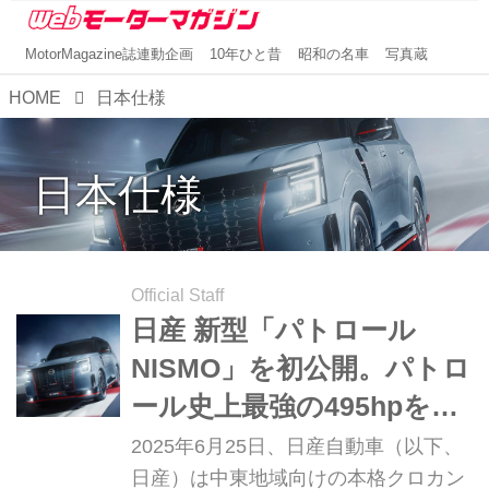
MotorMagazine誌連動企画
10年ひと昔
昭和の名車
写真蔵
HOME
日本仕様
日本仕様
Official Staff
日産 新型「パトロール
NISMO」を初公開。パトロ
ール史上最強の495hpを実
現
2025年6月25日、日産自動車（以下、
日産）は中東地域向けの本格クロカン