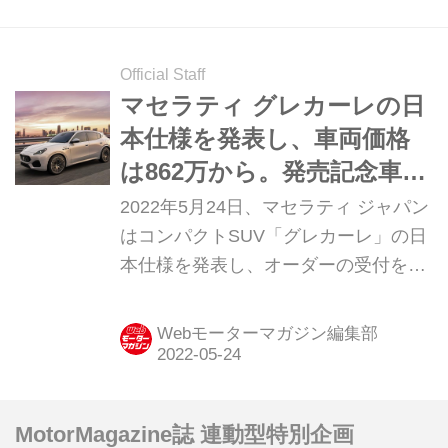
Official Staff
マセラティ グレカーレの日
本仕様を発表し、車両価格
は862万から。発売記念車
「プリマセリエ」も合わせ
2022年5月24日、マセラティ ジャパン
て登場
はコンパクトSUV「グレカーレ」の日
本仕様を発表し、オーダーの受付を開
始した。
Webモーターマガジン編集部
MotorMagazine誌 連動型特別企画