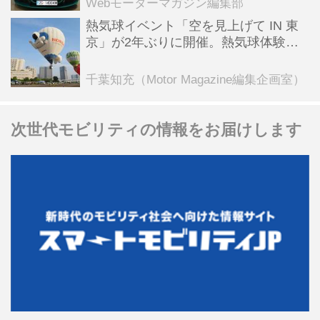
Webモーターマガジン編集部
熱気球イベント「空を見上げて IN 東
京」が2年ぶりに開催。熱気球体験搭
乗会や模型飛行機づくり教室などのコ
ンテンツも
千葉知充（Motor Magazine編集企画室）
次世代モビリティの情報をお届けします