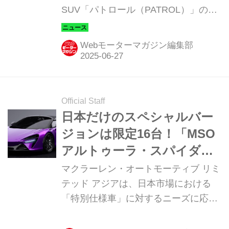
SUV「パトロール（PATROL）」のハ
イパフォーマンスバージョン「パトロ
ール NISMO」を公開した。
Webモーターマガジン編集部
Official Staff
日本だけのスペシャルバー
ジョンは限定16台！「MSO
アルトゥーラ・スパイダ
ー・ジャパン・リミテッ
マクラーレン・オートモーティブ リミ
ド・エディション」が登場
テッド アジアは、日本市場における
「特別仕様車」に対するニーズに応え
る形で、16台限定の「マクラーレン ア
ルトゥーラ スパイダー ジャパン リミ