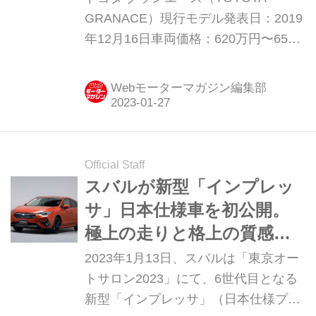
GRANACE）現行モデル発表日：2019
年12月16日車両価格：620万円〜650
万円
Webモーターマガジン編集部
Official Staff
スバルが新型「インプレッ
サ」日本仕様車を初公開。
極上の走りと格上の質感
を、骨格から磨き抜く
2023年1月13日、スバルは「東京オー
トサロン2023」にて、6世代目となる
新型「インプレッサ」（日本仕様プロ