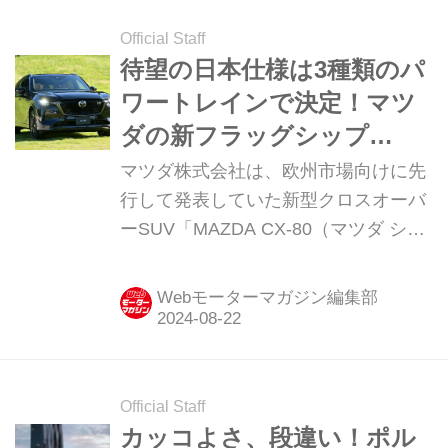
入する。
Official Staff
待望の日本仕様は3種類のパ
ワートレインで決定！マツ
ダの新フラッグシップ
SUV「CX-80」はどこが新し
マツダ株式会社は、欧州市場向けに先
い？
行して発表していた新型クロスオーバ
ーSUV「MAZDA CX-80（マツダ シー
エックス エイティ）」の日本市場向け
仕様の詳細を2024年8月に発表しまし
Webモーターマガジン編集部
た。CX-8に代わる新たな3列シートフ
ラッグシップの開発の狙いと、見どこ
ろをご紹介しましょう。（写真：伊藤
嘉啓）
Official Staff
カッコよさ、段違い！ポル