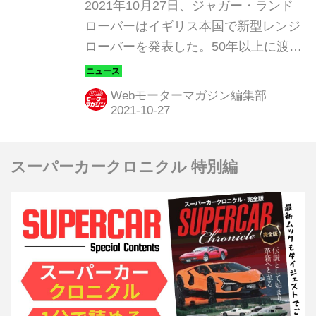
とV8搭載モデルから
2021年10月27日、ジャガー・ランド
ローバーはイギリス本国で新型レンジ
ローバーを発表した。50年以上に渡っ
て常に、ラグジュアリーSUVセグメン
トをリードし続けてきたレンジローバ
Webモーターマガジン編集部
ー。その根源となるのは開発者曰く
「息を飲むほどのモダニティ、比類な
き先進性、最高峰の走破能力」だとい
スーパーカークロニクル 特別編
う。そして第5世代となる新型レンジ
ローバーもまた、それぞれに革新を遂
げている。まずはそのグローバル仕様
で全貌を検証するとともに、日本導入
仕様についても解説しよう。