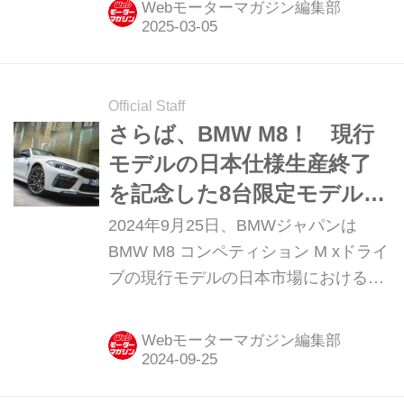
Webモーターマガジン編集部
テッド エディション」を設定。2025
年3月から日本国内に展開することを
明らかにしました。
Official Staff
さらば、BMW M8！ 現行
モデルの日本仕様生産終了
を記念した8台限定モデル
「ザ・ファイナルエディシ
2024年9月25日、BMWジャパンは
ョン」を発表
BMW M8 コンペティション M xドライ
ブの現行モデルの日本市場における生
産終了を記念した限定車「ザ・ファイ
ナルエディション（The Final
Webモーターマガジン編集部
Edition）1 of 8」を、クーペ／カブリ
オレ／グランクーペに計8台限定で導