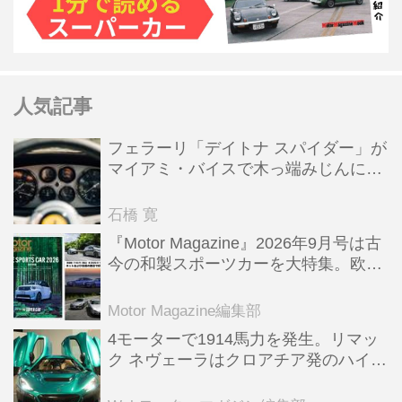
人気記事
フェラーリ「デイトナ スパイダー」が
マイアミ・バイスで木っ端みじんにな
った後「テスタロッサ」に化けた理由
石橋 寛
『Motor Magazine』2026年9月号は古
今の和製スポーツカーを大特集。欧州
スポーツ＆スーパーカー情報も満載
Motor Magazine編集部
4モーターで1914馬力を発生。リマッ
ク ネヴェーラはクロアチア発のハイパ
ーBEV【スーパーカークロニクル・完
全版／115】