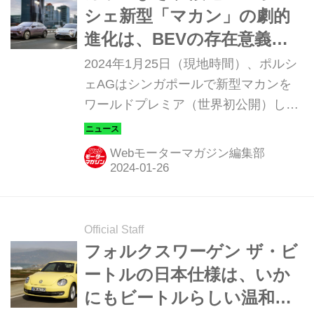
シェ新型「マカン」の劇的
進化は、BEVの存在意義ま
で革新することになるもし
2024年1月25日（現地時間）、ポルシ
れない
ェAGはシンガポールで新型マカンを
ワールドプレミア（世界初公開）し
た。まずは、マカンターボとマカン4
の2グレードでデビューする。第二世
Webモーターマガジン編集部
代はまさに一足飛びの格上感で生まれ
変わった。
Official Staff
フォルクスワーゲン ザ・ビ
ートルの日本仕様は、いか
にもビートルらしい温和な