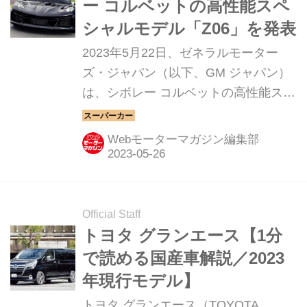
ー コルベットの高性能スペ
シャルモデル「Z06」を発表
2023年5月22日、ゼネラルモーター
ズ・ジャパン（以下、GM ジャパン）
は、シボレー コルベットの高性能スペ
シャルモデル「Z06（ズィー オー シッ
クス）」を発表。販売台数が僅少のた
Webモーターマガジン編集部
め抽選販売を予定しており、正式な販
売台数や抽選方法については今夏にあ
らためて発表される。
Official Staff
トヨタ グランエース【1分
で読める国産車解説／2023
年現行モデル】
トヨタ グランエース（TOYOTA