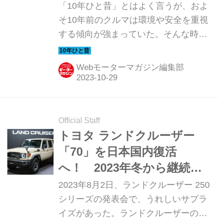
クルマだった【10年ひと昔
「10年ひと昔」とはよく言うが、およ
の新車】
そ10年前のクルマは環境や安全を重視
する傾向が強まっていた。そんな時代
のニューモデル試乗記を当時の記事と
写真で紹介していこう。今回は、フォ
Webモーターマガジン編集部
ルクスワーゲン ザ・ビートルだ。
Official Staff
トヨタ ランドクルーザー
「70」を日本国内復活
へ！ 2023年冬から継続販
売モデルとして再導入の予
2023年8月2日、ランドクルーザー 250
定
シリーズの発表会で、うれしいサプラ
イズがあった。ランドクルーザーのヘ