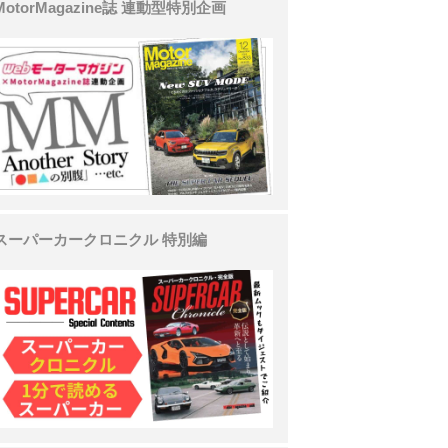
MotorMagazine誌 連動型特別企画
スーパーカークロニクル 特別編