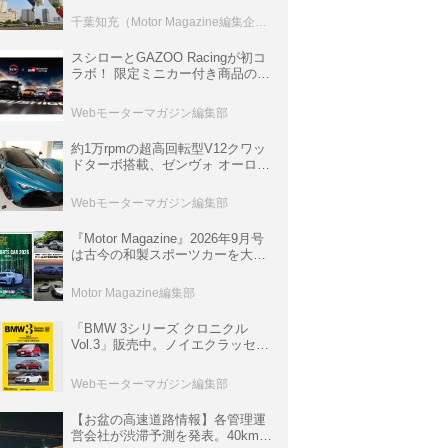
室などのコンテンツも
千葉知充（Motor Magazine編集企画室）
スシローとGAZOO Racingが初コ
ラボ！ 限定ミニカー付き商品の
他、富士スピードウェイのイベン
ト体験があたる抽選企画などを展
Webモーターマガジン編集部
開
約1万rpmの超高回転型V12クワッ
ドターボ搭載、ゼンヴォ オーロラ
は100台限定、デンマーク発のハ
イパーカー【スーパーカークロニ
Webモーターマガジン編集部
クル・完全版／116】
『Motor Magazine』2026年9月号
は古今の和製スポーツカーを大特
集。欧州スポーツ＆スーパーカー
情報も満載
Motor Magazine編集部
「BMW 3シリーズ クロニクル
Vol.3」販売中。ノイエクラッセか
ら3シリーズへ、誕生50周年記念
ムック
Webモーターマガジン編集部
【お盆の高速道路情報】各管理運
営会社が渋滞予測を発表。40km以