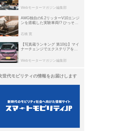
上の渋滞を予測されている道が複
数ある
Webモーターマガジン編集部
AMG独自の6.2リッターV10エンジ
ンを搭載した実験車両!? ひっそり
生き残っていた「CLK DTM AMG
P900 プロトタイプ」とは
石橋 寛
【写真蔵ランキング 第10位】マイ
ナーチェンジでエクステリアを刷
新、使い勝手も向上した「日産 サ
クラ」
Webモーターマガジン編集部
次世代モビリティの情報をお届けします