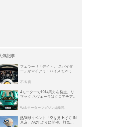
人気記事
フェラーリ「デイトナ スパイダ
ー」がマイアミ・バイスで木っ端
みじんになった後「テスタロッ
サ」に化けた理由
石橋 寛
4モーターで1914馬力を発生。リ
マック ネヴェーラはクロアチア発
のハイパーBEV【スーパーカーク
ロニクル・完全版／115】
Webモーターマガジン編集部
熱気球イベント「空を見上げて IN
東京」が2年ぶりに開催。熱気球
体験搭乗会や模型飛行機づくり教