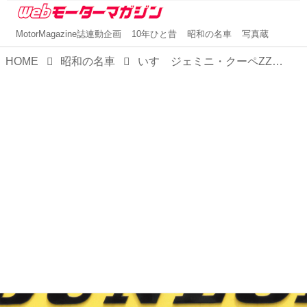
MotorMagazine誌連動企画
10年ひと昔
昭和の名車
写真蔵
HOME
昭和の名車
いすゞジェミニ・クーペZZ（昭和54／1979年11月発売・PF60型）【昭和の名車・完全版ダイジェスト108】