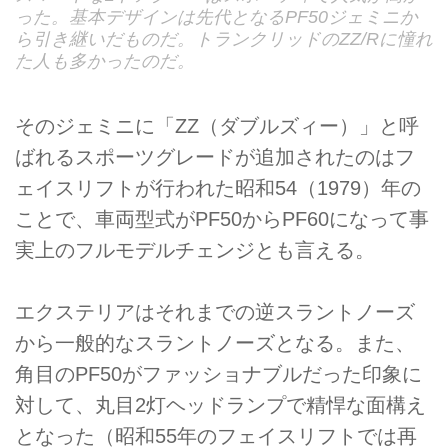
った。基本デザインは先代となるPF50ジェミニか
ら引き継いだものだ。トランクリッドのZZ/Rに憧れ
た人も多かったのだ。
そのジェミニに「ZZ（ダブルズィー）」と呼
ばれるスポーツグレードが追加されたのはフ
ェイスリフトが行われた昭和54（1979）年の
ことで、車両型式がPF50からPF60になって事
実上のフルモデルチェンジとも言える。
エクステリアはそれまでの逆スラントノーズ
から一般的なスラントノーズとなる。また、
角目のPF50がファッショナブルだった印象に
対して、丸目2灯ヘッドランプで精悍な面構え
となった（昭和55年のフェイスリフトでは再