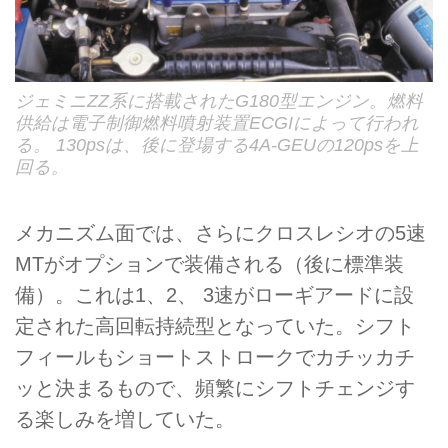
ジェミニZZ系に搭載されたG180型エンジン。燃料
供給は電子制御燃料噴射装置ECGIによって行われ
る。 130psは、後に登場する4A-GEUの120psを上
回る。
メカニズム面では、さらにクロスレシオの5速
MTがオプションで装備される（後に標準装
備）。これは1、2、 3速がローギアードに設
定された高回転持続型となっていた。シフト
フィールもショートストロークでカチッカチ
ッと決まるもので、頻繁にシフトチェンジす
る楽しみを増していた。