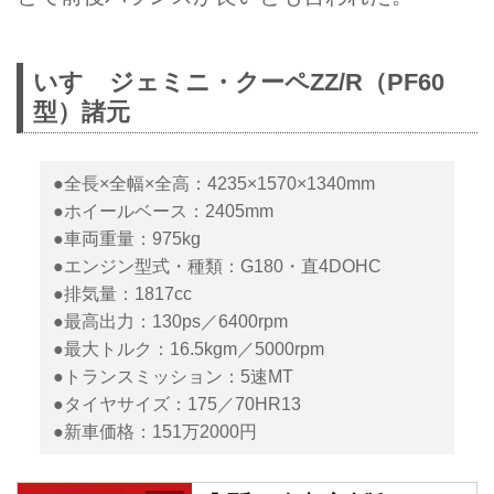
いすゞジェミニ・クーペZZ/R（PF60
型）諸元
●全長×全幅×全高：4235×1570×1340mm
●ホイールベース：2405mm
●車両重量：975kg
●エンジン型式・種類：G180・直4DOHC
●排気量：1817cc
●最高出力：130ps／6400rpm
●最大トルク：16.5kgm／5000rpm
●トランスミッション：5速MT
●タイヤサイズ：175／70HR13
●新車価格：151万2000円