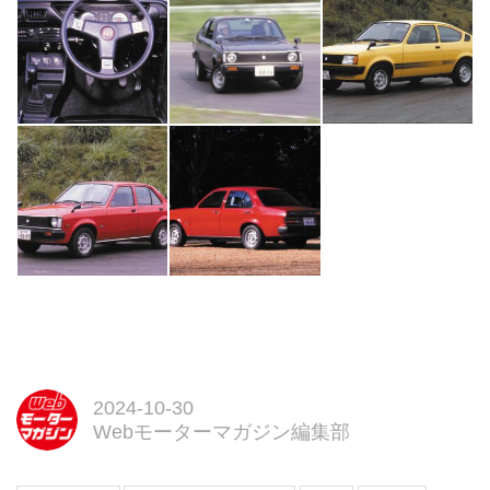
る」---。
ベースは2020年に発行した『昭
和の名車大全集 上/下巻』。これ
を元に新たに...
2024-10-30
Webモーターマガジン編集部