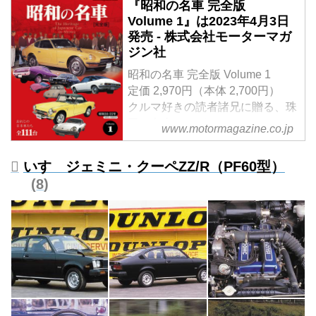
『昭和の名車 完全版
Volume 1』は2023年4月3日
発売 - 株式会社モーターマガ
ジン社
昭和の名車 完全版 Volume 1
定価 2,970円（本体 2,700円）
クルマ好きの読者諸兄に贈る、珠
玉の名車アルバム。
www.motormagazine.co.jp
Vol.1では、昭和30（1955）年か
ら昭和55（1980）年に登場した
いすゞジェミニ・クーペZZ/R（PF60型）
名車を解説。
8
試し読み
＜内容紹介＞
現在、40- 60代、そして70代の
「昭和」を生きてきたクルマ好き
の読者諸兄に贈る、珠玉の名車ア
ルバム。
コンセプトは「昭和の時代を駆け
抜けた名車を今再び、振り返