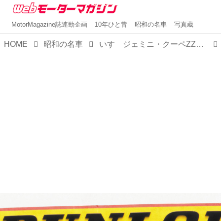
MotorMagazine誌連動企画
10年ひと昔
昭和の名車
写真蔵
HOME
昭和の名車
いすゞジェミニ・クーペZZ（昭和54／1979年11月発売・PF60型）【昭和の名車・完全版ダイジェスト108】