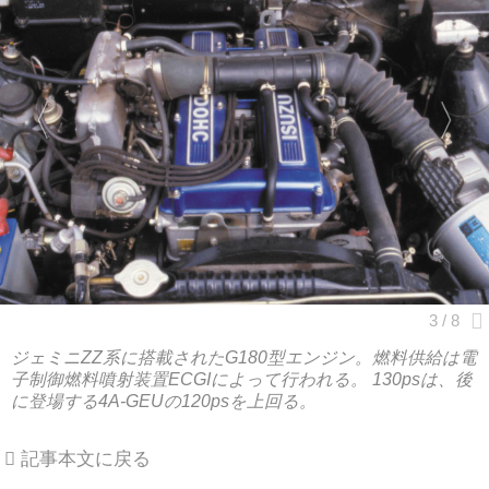
ジェミニZZ系に搭載されたG180型エンジン。燃料供給は電
子制御燃料噴射装置ECGIによって行われる。 130psは、後
に登場する4A-GEUの120psを上回る。
記事本文に戻る