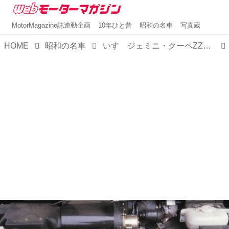
MotorMagazine誌連動企画
10年ひと昔
昭和の名車
写真蔵
HOME
昭和の名車
いすゞジェミニ・クーペZZ（昭和54／1979年11月発売・PF60型）【昭和の名車・完全版ダイジェスト108】