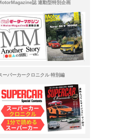
MotorMagazine誌 連動型特別企画
スーパーカークロニクル 特別編