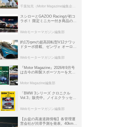
室などのコンテンツも
千葉知充（Motor Magazine編集企画室）
スシローとGAZOO Racingが初コ
ラボ！ 限定ミニカー付き商品の
他、富士スピードウェイのイベン
ト体験があたる抽選企画などを展
Webモーターマガジン編集部
開
約1万rpmの超高回転型V12クワッ
ドターボ搭載、ゼンヴォ オーロラ
は100台限定、デンマーク発のハ
イパーカー【スーパーカークロニ
Webモーターマガジン編集部
クル・完全版／116】
『Motor Magazine』2026年9月号
は古今の和製スポーツカーを大特
集。欧州スポーツ＆スーパーカー
情報も満載
Motor Magazine編集部
「BMW 3シリーズ クロニクル
Vol.3」販売中。ノイエクラッセか
ら3シリーズへ、誕生50周年記念
ムック
Webモーターマガジン編集部
【お盆の高速道路情報】各管理運
営会社が渋滞予測を発表。40km以