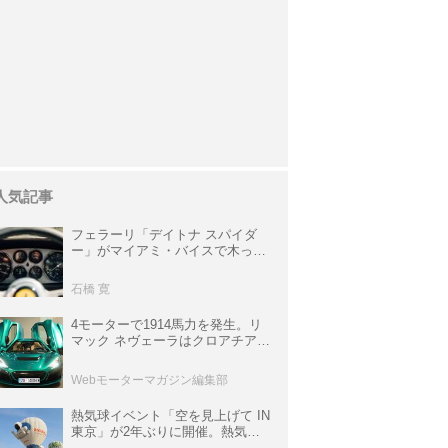
人気記事
フェラーリ「デイトナ スパイダ
ー」がマイアミ・バイスで木っ端
みじんになった後「テスタロッ
サ」に化けた理由
石橋 寛
4モーターで1914馬力を発生。リ
マック ネヴェーラはクロアチア発
のハイパーBEV【スーパーカーク
ロニクル・完全版／115】
Webモーターマガジン編集部
熱気球イベント「空を見上げて IN
東京」が2年ぶりに開催。熱気球
体験搭乗会や模型飛行機づくり教