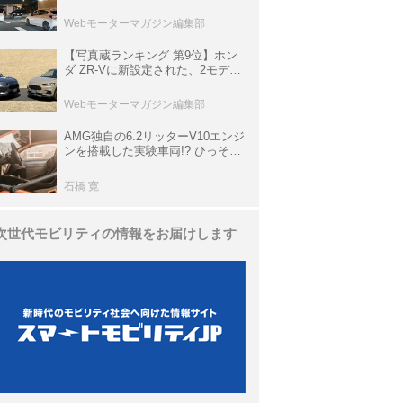
上の渋滞を予測されている道が複
数ある
Webモーターマガジン編集部
【写真蔵ランキング 第9位】ホン
ダ ZR-Vに新設定された、2モデル
の特別仕様車「クロスツーリン
グ」と「ブラックスタイル」
Webモーターマガジン編集部
AMG独自の6.2リッターV10エンジ
ンを搭載した実験車両!? ひっそり
生き残っていた「CLK DTM AMG
P900 プロトタイプ」とは
石橋 寛
次世代モビリティの情報をお届けします