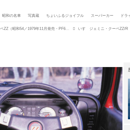
昭和の名車
写真蔵
ちょいふるジョイフル
スーパーカー
ドラ
いすゞジェミニ・クーペZZ（昭和54／1979年11月発売・PF60型）【昭和の名車・完全版ダイジェスト108】
いすゞジェミニ・クーペZZ/R（