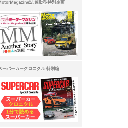
MotorMagazine誌 連動型特別企画
スーパーカークロニクル 特別編