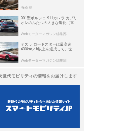
生き残っていた「CLK DTM AMG
P900 プロトタイプ」とは
石橋 寛
991型ポルシェ 911カレラ カブリ
オレのふたつの大きな進化【10年
ひと昔の新車】
Webモーターマガジン編集部
テスラ ロードスターは最高速
400km／h以上を達成して、世界
最速を目指すハイパーEV【スーパ
ーカークロニクル・完全版／
Webモーターマガジン編集部
113】
次世代モビリティの情報をお届けします