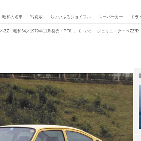
昭和の名車
写真蔵
ちょいふるジョイフル
スーパーカー
ドラ
いすゞジェミニ・クーペZZ（昭和54／1979年11月発売・PF60型）【昭和の名車・完全版ダイジェスト108】
いすゞジェミニ・クーペZZ/R（