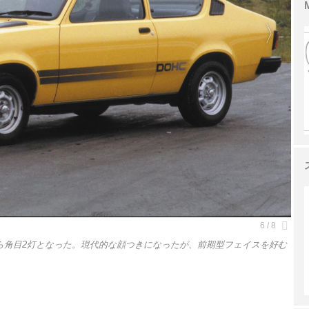
から角目2灯となった。現代的な顔つきになったが、前期型フェイスを好む