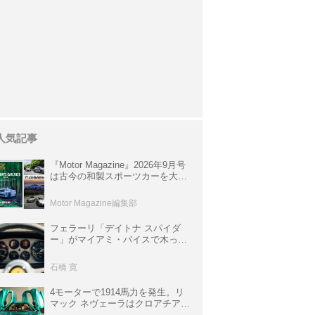
人気記事
『Motor Magazine』2026年9月号
は古今の和製スポーツカーを大特
集。欧州スポーツ＆スーパーカー
情報も満載
Motor Magazine編集部
フェラーリ「デイトナ スパイダ
ー」がマイアミ・バイスで木っ端
みじんになった後「テスタロッ
サ」に化けた理由
石橋 寛
4モーターで1914馬力を発生。リ
マック ネヴェーラはクロアチア発
のハイパーBEV【スーパーカーク