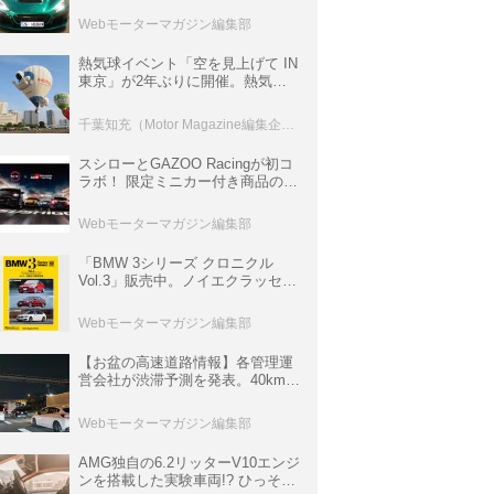
ロニクル・完全版／115】
Webモーターマガジン編集部
熱気球イベント「空を見上げて IN
東京」が2年ぶりに開催。熱気球
体験搭乗会や模型飛行機づくり教
室などのコンテンツも
千葉知充（Motor Magazine編集企画室）
スシローとGAZOO Racingが初コ
ラボ！ 限定ミニカー付き商品の
他、富士スピードウェイのイベン
ト体験があたる抽選企画などを展
Webモーターマガジン編集部
開
「BMW 3シリーズ クロニクル
Vol.3」販売中。ノイエクラッセか
ら3シリーズへ、誕生50周年記念
ムック
Webモーターマガジン編集部
【お盆の高速道路情報】各管理運
営会社が渋滞予測を発表。40km以
上の渋滞を予測されている道が複
数ある
Webモーターマガジン編集部
AMG独自の6.2リッターV10エンジ
ンを搭載した実験車両!? ひっそり