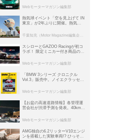
ロニクル・完全版／115】
Webモーターマガジン編集部
熱気球イベント「空を見上げて IN
東京」が2年ぶりに開催。熱気球
体験搭乗会や模型飛行機づくり教
室などのコンテンツも
千葉知充（Motor Magazine編集企画室）
スシローとGAZOO Racingが初コ
ラボ！ 限定ミニカー付き商品の
他、富士スピードウェイのイベン
ト体験があたる抽選企画などを展
Webモーターマガジン編集部
開
「BMW 3シリーズ クロニクル
Vol.3」販売中。ノイエクラッセか
ら3シリーズへ、誕生50周年記念
ムック
Webモーターマガジン編集部
【お盆の高速道路情報】各管理運
営会社が渋滞予測を発表。40km以
上の渋滞を予測されている道が複
数ある
Webモーターマガジン編集部
AMG独自の6.2リッターV10エンジ
ンを搭載した実験車両!? ひっそり