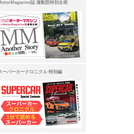
MotorMagazine誌 連動型特別企画
スーパーカークロニクル 特別編