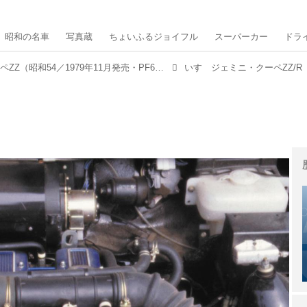
昭和の名車
写真蔵
ちょいふるジョイフル
スーパーカー
ドラ
いすゞジェミニ・クーペZZ（昭和54／1979年11月発売・PF60型）【昭和の名車・完全版ダイジェスト108】
いすゞジェミニ・クーペZZ/R（