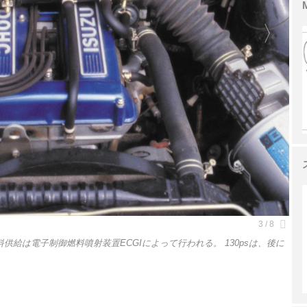
料供給は電子制御燃料噴射装置ECGIによって行われる。 130psは、後に