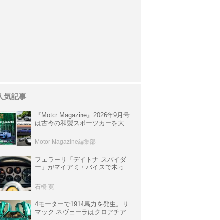
人気記事
『Motor Magazine』2026年9月号
は古今の和製スポーツカーを大特
集。欧州スポーツ＆スーパーカー
情報も満載
Motor Magazine編集部
フェラーリ「デイトナ スパイダ
ー」がマイアミ・バイスで木っ端
みじんになった後「テスタロッ
サ」に化けた理由
石橋 寛
4モーターで1914馬力を発生。リ
マック ネヴェーラはクロアチア発
のハイパーBEV【スーパーカーク