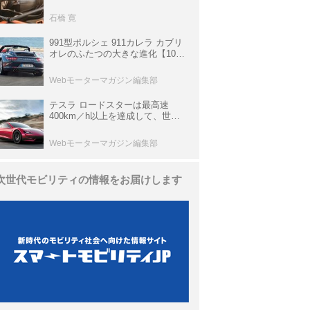
生き残っていた「CLK DTM AMG
P900 プロトタイプ」とは
石橋 寛
991型ポルシェ 911カレラ カブリ
オレのふたつの大きな進化【10年
ひと昔の新車】
Webモーターマガジン編集部
テスラ ロードスターは最高速
400km／h以上を達成して、世界
最速を目指すハイパーEV【スーパ
ーカークロニクル・完全版／
Webモーターマガジン編集部
113】
次世代モビリティの情報をお届けします