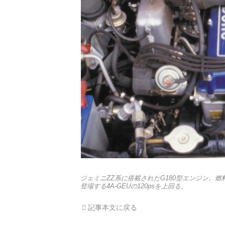
ジェミニZZ系に搭載されたG180型エンジン。燃
登場する4A-GEUの120psを上回る。
記事本文に戻る