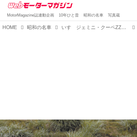
MotorMagazine誌連動企画
10年ひと昔
昭和の名車
写真蔵
HOME
昭和の名車
いすゞジェミニ・クーペZZ（昭和54／1979年11月発売・PF60型）【昭和の名車・完全版ダイジェスト108】