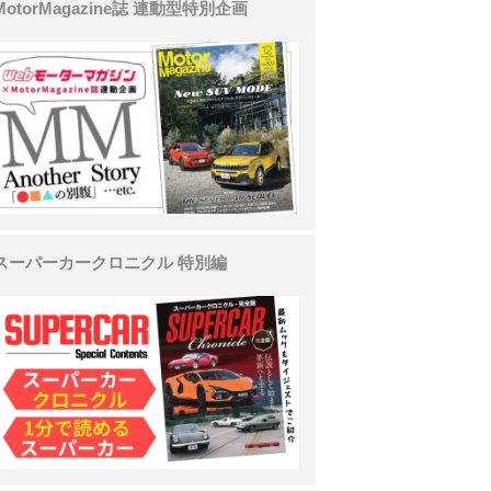
MotorMagazine誌 連動型特別企画
スーパーカークロニクル 特別編