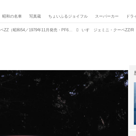
昭和の名車
写真蔵
ちょいふるジョイフル
スーパーカー
ドラ
いすゞジェミニ・クーペZZ（昭和54／1979年11月発売・PF60型）【昭和の名車・完全版ダイジェスト108】
いすゞジェミニ・クーペZZ/R（