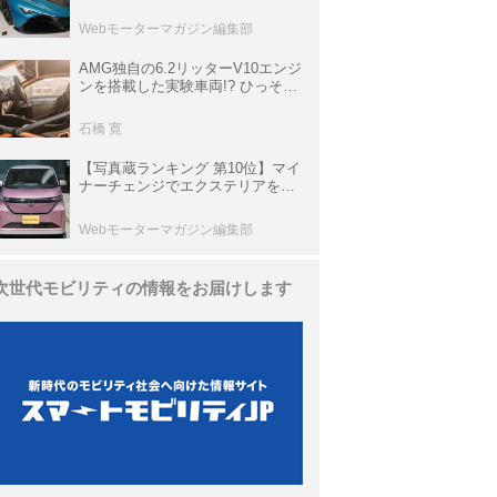
は100台限定、デンマーク発のハ
イパーカー【スーパーカークロニ
Webモーターマガジン編集部
クル・完全版／116】
AMG独自の6.2リッターV10エンジ
ンを搭載した実験車両!? ひっそり
生き残っていた「CLK DTM AMG
P900 プロトタイプ」とは
石橋 寛
【写真蔵ランキング 第10位】マイ
ナーチェンジでエクステリアを刷
新、使い勝手も向上した「日産 サ
クラ」
Webモーターマガジン編集部
次世代モビリティの情報をお届けします