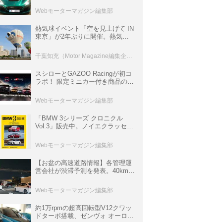
ロニクル・完全版／115】
Webモーターマガジン編集部
熱気球イベント「空を見上げて IN
東京」が2年ぶりに開催。熱気球
体験搭乗会や模型飛行機づくり教
室などのコンテンツも
千葉知充（Motor Magazine編集企画室）
スシローとGAZOO Racingが初コ
ラボ！ 限定ミニカー付き商品の
他、富士スピードウェイのイベン
ト体験があたる抽選企画などを展
Webモーターマガジン編集部
開
「BMW 3シリーズ クロニクル
Vol.3」販売中。ノイエクラッセか
ら3シリーズへ、誕生50周年記念
ムック
Webモーターマガジン編集部
【お盆の高速道路情報】各管理運
営会社が渋滞予測を発表。40km以
上の渋滞を予測されている道が複
数ある
Webモーターマガジン編集部
約1万rpmの超高回転型V12クワッ
ドターボ搭載、ゼンヴォ オーロラ