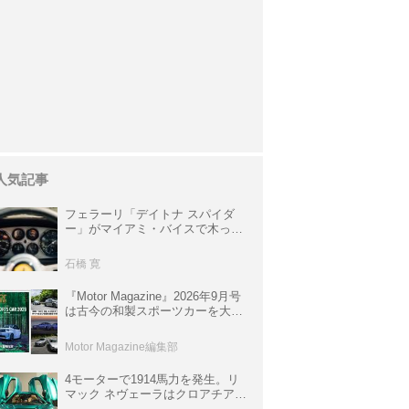
人気記事
フェラーリ「デイトナ スパイダ
ー」がマイアミ・バイスで木っ端
みじんになった後「テスタロッ
サ」に化けた理由
石橋 寛
『Motor Magazine』2026年9月号
は古今の和製スポーツカーを大特
集。欧州スポーツ＆スーパーカー
情報も満載
Motor Magazine編集部
4モーターで1914馬力を発生。リ
マック ネヴェーラはクロアチア発
のハイパーBEV【スーパーカーク