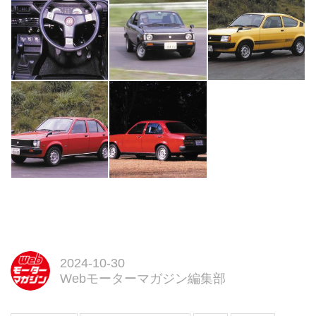
る」---。
ベースは2020年に発行した『昭
和の名車大全集 上/下巻』。これ
を元に新たに...
2024-10-30
Webモーターマガジン編集部