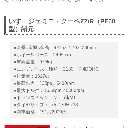
いすゞジェミニ・クーペZZ/R（PF60
型）諸元
●全長×全幅×全高：4235×1570×1340mm
●ホイールベース：2405mm
●車両重量：975kg
●エンジン型式・種類：G180・直4DOHC
●排気量：1817cc
●最高出力：130ps／6400rpm
●最大トルク：16.5kgm／5000rpm
●トランスミッション：5速MT
●タイヤサイズ：175／70HR13
●新車価格：151万2000円