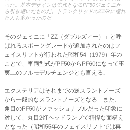
った。基本デザインは先代となるPF50ジェミニか
ら引き継いだものだ。トランクリッドのZZ/Rに憧れ
た人も多かったのだ。
そのジェミニに「ZZ（ダブルズィー）」と呼
ばれるスポーツグレードが追加されたのはフ
ェイスリフトが行われた昭和54（1979）年の
ことで、車両型式がPF50からPF60になって事
実上のフルモデルチェンジとも言える。
エクステリアはそれまでの逆スラントノーズ
から一般的なスラントノーズとなる。また、
角目のPF50がファッショナブルだった印象に
対して、丸目2灯ヘッドランプで精悍な面構え
となった（昭和55年のフェイスリフトでは再