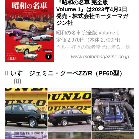
『昭和の名車 完全版
Volume 1』は2023年4月3日
発売 - 株式会社モーターマガ
ジン社
昭和の名車 完全版 Volume 1
定価 2,970円（本体 2,700円）
クルマ好きの読者諸兄に贈る、珠
玉の名車アルバム。
www.motormagazine.co.jp
Vol.1では、昭和30（1955）年か
ら昭和55（1980）年に登場した
いすゞジェミニ・クーペZZ/R（PF60型）
名車を解説。
8
試し読み
＜内容紹介＞
現在、40- 60代、そして70代の
「昭和」を生きてきたクルマ好き
の読者諸兄に贈る、珠玉の名車ア
ルバム。
コンセプトは「昭和の時代を駆け
抜けた名車を今再び、振り返