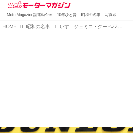
MotorMagazine誌連動企画
10年ひと昔
昭和の名車
写真蔵
HOME
昭和の名車
いすゞジェミニ・クーペZZ（昭和54／1979年11月発売・PF60型）【昭和の名車・完全版ダイジェスト108】