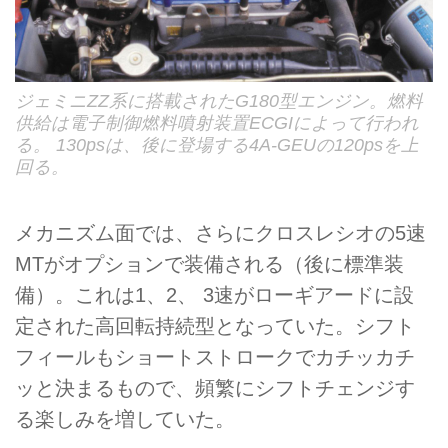
ジェミニZZ系に搭載されたG180型エンジン。燃料
供給は電子制御燃料噴射装置ECGIによって行われ
る。 130psは、後に登場する4A-GEUの120psを上
回る。
メカニズム面では、さらにクロスレシオの5速
MTがオプションで装備される（後に標準装
備）。これは1、2、 3速がローギアードに設
定された高回転持続型となっていた。シフト
フィールもショートストロークでカチッカチ
ッと決まるもので、頻繁にシフトチェンジす
る楽しみを増していた。