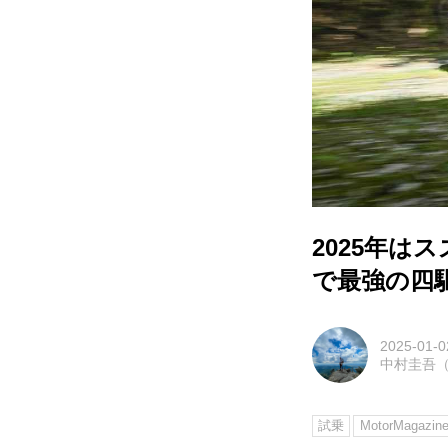
2025年は
で最強の四
2025-01-0
中村圭吾（M
試乗
MotorMagaz