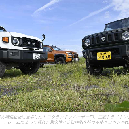
zine8月号の特集企画に登場したトヨタランドクルーザー70、三菱トライト
ーフレームによって優れた耐久性と走破性能を持つ本格クロカン4W