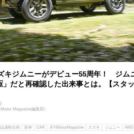
スズキジムニーがデビュー55周年！ ジム
駆」だと再確認した出来事とは。【スタ
2
otor Magazine編集部）
ine誌連動企画
新車
CAR
月刊MotorMagazine
スズキ
ジムニー
4WD