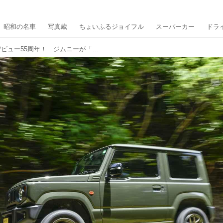
昭和の名車
写真蔵
ちょいふるジョイフル
スーパーカー
ドラ
2025年はスズキジムニーがデビュー55周年！ ジムニーが「最小で最強の四駆」だと再確認した出来事とは。【スタッフブログ】