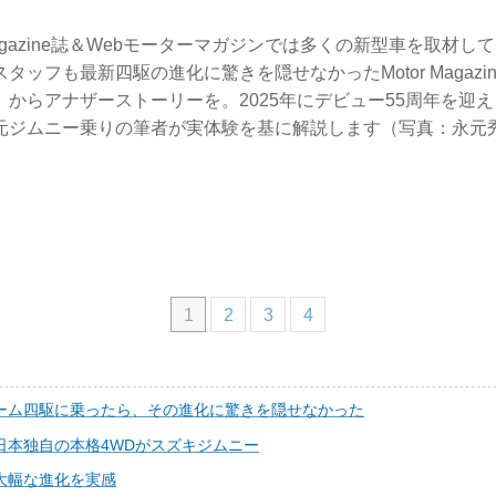
r Magazine誌＆Webモーターマガジンでは多くの新型車を取材
ッフも最新四駆の進化に驚きを隠せなかったMotor Magazine
からアナザーストーリーを。2025年にデビュー55周年を迎
元ジムニー乗りの筆者が実体験を基に解説します（写真：永元
1
2
3
4
ーム四駆に乗ったら、その進化に驚きを隠せなかった
日本独自の本格4WDがスズキジムニー
大幅な進化を実感