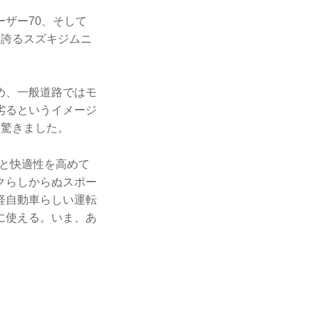
ザー70、そして
を誇るスズキジムニ
め、一般道路ではモ
劣るというイメージ
に驚きました。
質と快適性を高めて
クらしからぬスポー
軽自動車らしい運転
に使える。いま、あ