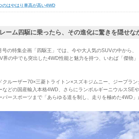
つのはやはり車高が高い4WD
レーム四駆に乗ったら、その進化に驚きを隠せな
zine 8月号の特集企画「四駆王」では、今や大人気のSUVの中か
UV界の中でも突出した4WD性能と魅力を持つ、いわば「傑物
ドクルーザー70×三菱トライトン×スズキジムニー、ジープラン
ーなどの国産輸入本格4WD、さらにランボルギーニウルスSEや
ーパースポーツまで「あらゆる道を制し、走りを極めた4WD」