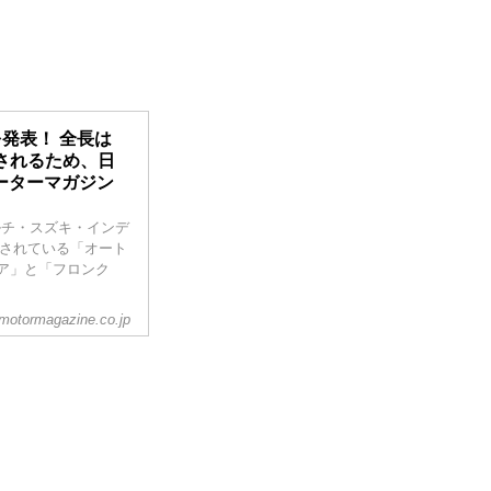
発表！ 全長は
出されるため、日
モーターマガジン
ルチ・スズキ・インデ
催されている「オート
5ドア」と「フロンク
motormagazine.co.jp