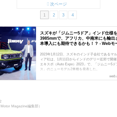
次ページ
1
2
3
4
スズキが「ジムニー5ドア」インド仕様を
3985mmで、アフリカ、中南米にも輸
本導入にも期待できるかも！？ - Web
2023年1月12日、スズキのインド子会社であるマ
ィア社は、1月11日からインドのデリー近郊で開
エキスポ（Auto Expo）2023」で、「ジムニー
ス」のニューモデル2車種を発表した。
web.
2
otor Magazine編集部）