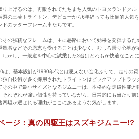
取り上げるのは、再販されてたちまち人気のトヨタランドクルー
話題の三菱トライトン、デビューから6年経っても圧倒的人気
ンドのラダーフレーム車たちです。
のその強靭なフレームは、主に悪路において効果を発揮するた
重量増などその恩恵を受けることは少なく、むしろ乗り心地が
。しかし、一般道を中心に試乗した3台はどれもが快適なこと
0は、基本設計が1980年代とは思えない進化ぶりで、走りの
の独自技術が多く採用されたトライトンはピックアップトラッ
てその中で最小サイズとなるジムニーは、本格的な走破性能と
。それぞれが強い個性を持っていながら、日常的にも当たり前
格四駆が選ばれる理由がここにあるような気がします。
ページ：真の四駆王はスズキジムニー!?