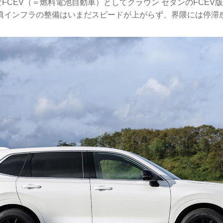
たなFCEV（＝燃料電池自動車）としてクラウン セダンのFCEV
填インフラの整備はいまだスピードが上がらず、界隈には停滞