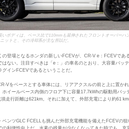
う長いボディは、ベース比で110mmも延伸されたフロントオーバーハ
ユニットと、その冷却系が主な所以だ。
の登場となるホンダの新しいFCEVが、CR-V e：FCEVで
ではない。注目すべきは「e：」の車名のとおり、大容量バッ
ラグインFCEVであるということだ。
CR-Vをベースとする車体には、リアアクスルの前と上に置かれ
ホイールベース内側のフロア下に容量17.7kWhの駆動用バ
充填走行距離は621km。それに加えて、外部充電により約61 k
ベンツGLC FCELLも挑んだ外部充電機能を備えたFCEVの
での利便性向上だ。水素の残量が少なくなってきた時でも、充