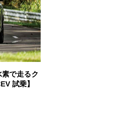
水素で走るク
EV 試乗】