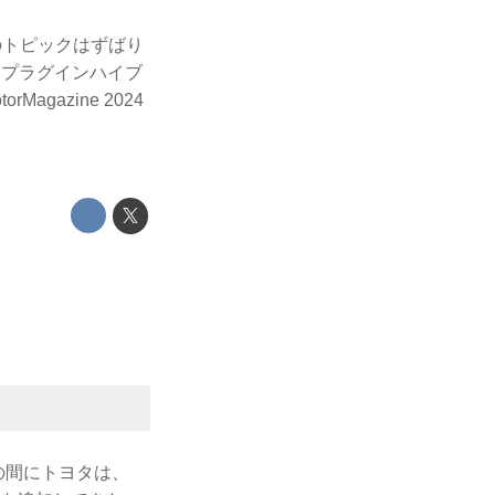
のトピックはずばり
×プラグインハイブ
azine 2024
の間にトヨタは、