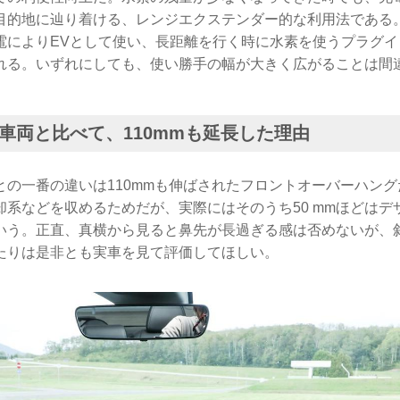
目的地に辿り着ける、レンジエクステンダー的な利用法である
電によりEVとして使い、長距離を行く時に水素を使うプラグイ
れる。いずれにしても、使い勝手の幅が大きく広がることは間
車両と比べて、110mmも延長した理由
との一番の違いは110mmも伸ばされたフロントオーバーハング
却系などを収めるためだが、実際にはそのうち50 mmほどはデ
いう。正直、真横から見ると鼻先が長過ぎる感は否めないが、
たりは是非とも実車を見て評価してほしい。