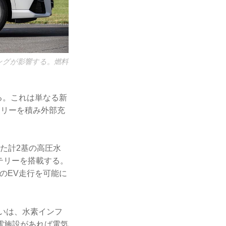
ングが影響する。燃料
ある。これは単なる新
テリーを積み外部充
た計2基の高圧水
ッテリーを搭載する。
mのEV走行を可能に
狙いは、水素インフ
電施設があれば電気