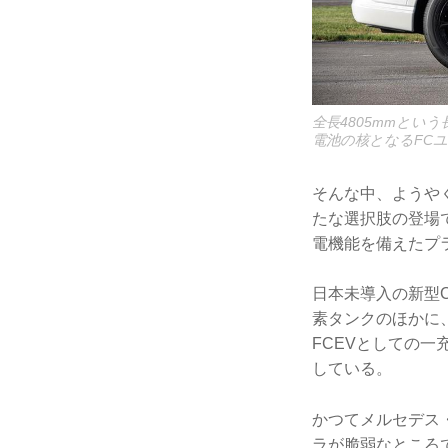
全長4805mmとい
電池の核となるFC
そんな中、ようやく
たな選択肢の登場
電機能を備えたプ
日本未導入の新型
素タンクのほかに、
FCEVとしての一
している。
かつてメルセデス・
ラが脆弱なところ