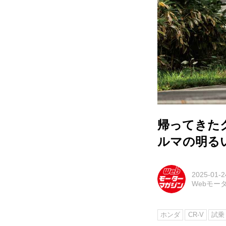
帰ってきた
ルマの明るい
2025-01-2
Webモー
ホンダ
CR-V
試乗