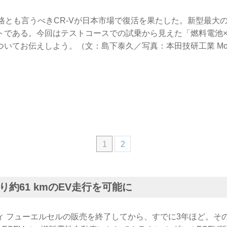
表格とも言うべきCR-Vが日本市場で復活を果たした。新型最大
トである。今回はテストコースでの試乗から見えた「燃料電池
てお伝えしよう。（文：島下泰久／写真：本田技研工業 MotorMag
1
2
約61 kmのEV走行を可能に
ィ フューエルセルの販売を終了してから、すでに3年ほど。そ