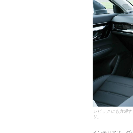
シビックにも共通す
り。
インテリアは、ダ