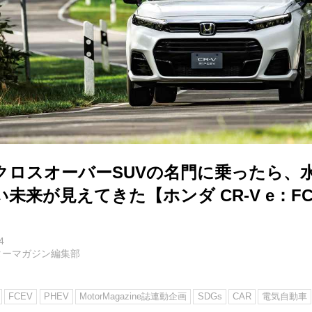
クロスオーバーSUVの名門に乗ったら、
未来が見えてきた【ホンダ CR-V e：FC
4
ターマガジン編集部
FCEV
PHEV
MotorMagazine誌連動企画
SDGs
CAR
電気自動車