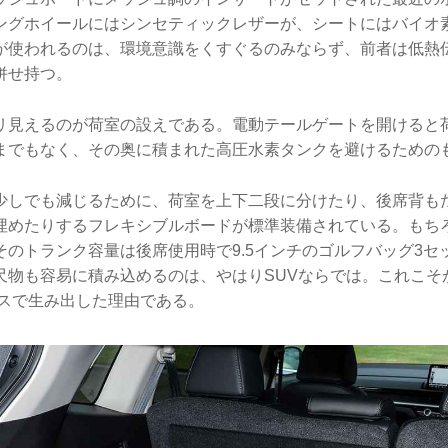
ングホイールにはシンセティックレザーが、シートにはバイオ
が使われるのは、環境意識をくすぐるのみならず、前者は低熱
併せ持つ。
リ見えるのが荷室の設えである。電動テールゲートを開けると
までもなく、その奥に積まれた高圧水素タンクを避けるための
少しでも減じるために、荷室を上下二段に分けたり、後席背も
埋めたりするフレキシブルボードが標準装備されている。もち
そのトランク容量は後席使用時で9.5インチのゴルフバッグ3セ
尺物も容易に積み込めるのは、やはりSUVならでは。これこそ
ベースで生み出した理由である。