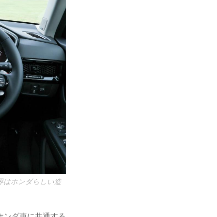
界はホンダらしい造
ホンダ車に共通する