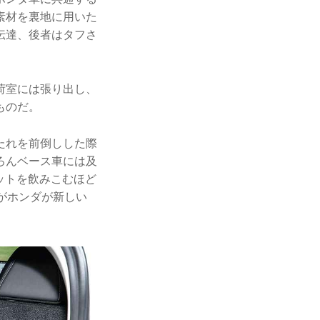
素材を裏地に用いた
伝達、後者はタフさ
荷室には張り出し、
ものだ。
たれを前倒しした際
ろんベース車には及
ットを飲みこむほど
がホンダが新しい