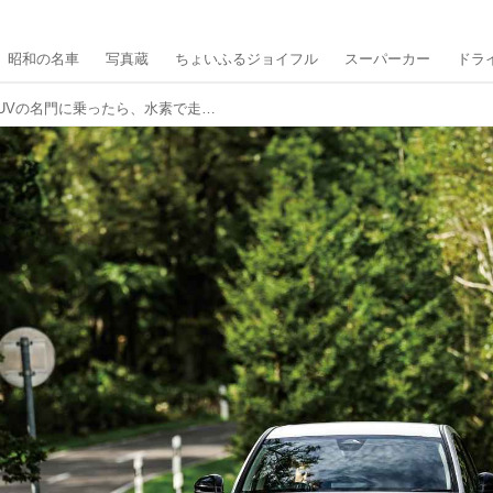
昭和の名車
写真蔵
ちょいふるジョイフル
スーパーカー
ドラ
帰ってきたクロスオーバーSUVの名門に乗ったら、水素で走るクルマの明るい未来が見えてきた【ホンダ CR-V e：FCEV 試乗】