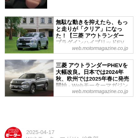
無駄な動きを抑えたら、もっ
と走りが「クリア」になっ
た！【三菱 アウトランダー
プラグインハイブリッドEV
web.motormagazine.co.jp
試乗】 - Webモーターマガジ
ン
三菱 アウトランダーPHEVを
2012年末に初代アウトランダー
大幅改良。日本では2024年
PHEVが発表された時の衝撃は忘
秋、欧州では2025年春に発売
れない。極めて画期的な機構や走
開始 - Webモーターマガジン
りに新時代の幕開けを感じた。21
web.motormagazine.co.jp
年12月に現行型へモデルチェン
2024年10月2日、三菱自動車工業
ジ、そして3年を迎える24年10月
（以下、三菱）はクロスオーバー
31日に大がかりな改良とともに新
SUVのアウトランダーPHEVを大
たな仕様が発表された。（文：岡
幅改良。欧州市場には2025年春
本幸一郎／写真：永元秀和、井上
より20カ国で順次販売を開始。日
雅行 MotorMagazine 2024年12月
本では今秋に発売を予定してい
2025-04-17
号）
る。