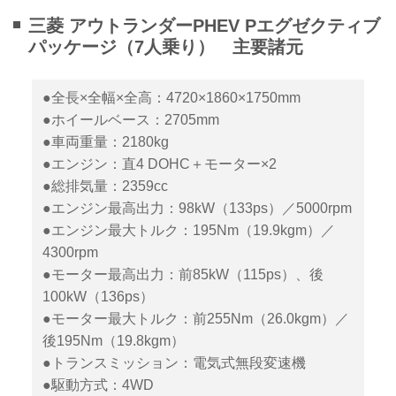
三菱 アウトランダーPHEV Pエグゼクティブ
パッケージ（7人乗り） 主要諸元
●全長×全幅×全高：4720×1860×1750mm
●ホイールベース：2705mm
●車両重量：2180kg
●エンジン：直4 DOHC＋モーター×2
●総排気量：2359cc
●エンジン最高出力：98kW（133ps）／5000rpm
●エンジン最大トルク：195Nm（19.9kgm）／
4300rpm
●モーター最高出力：前85kW（115ps）、後
100kW（136ps）
●モーター最大トルク：前255Nm（26.0kgm）／
後195Nm（19.8kgm）
●トランスミッション：電気式無段変速機
●駆動方式：4WD