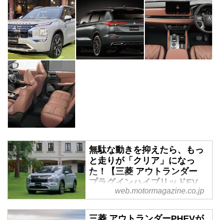
無駄な動きを抑えたら、もっ
と走りが「クリア」になっ
た！【三菱 アウトランダー
プラグインハイブリッドEV
web.motormagazine.co.jp
試乗】 - Webモーターマガジ
ン
三菱 アウトランダーPHEVが
2012年末に初代アウトランダー