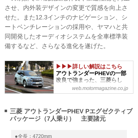
させ、内外装デザインの変更で質感を向上さ
せた。また12.3インチのナビゲーション、シ
ートベンチレーションの採用や、ヤマハと共
同開発したオーディオシステムを全車標準装
備するなど、さらなる進化を遂げた。
▶▶▶詳しい解説はこちら
アウトランダーPHEVの一部
改良で強まった、三菱らし
さ、RVらしさ【試乗】 - Web
web.motormagazine.co.jp
モーターマガジン
三菱のフラッグシップSUVは
2024年10月に大幅改良を受けて
三菱 アウトランダーPHEV Pエグゼクティブ
販売が開始された、この最新モデ
パッケージ（7人乗り） 主要諸元
ルは2025年春から欧州市場に導
入することを念頭に開発されたと
●全長：4720mm