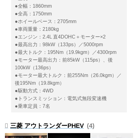
いう。欧州でのニーズにも応える
●全幅：1860mm
クルマの特性とはどのようなもの
●全高：1750mm
なのか、確かめることができた。
●ホイールベース：2705mm
アウトランダーPHEV、一部改良
のトピックは「中身の刷新」
●車両重量：2180kg
スポーツ・ユーティリティ・ヴィ
●エンジン：2.4L 直4DOHC＋モーター×2
ークル。フロア下に駆動用バッテ
●最高出力：98kW（133ps）／5000rpm
リーを搭載する電動化モデルの人
●最大トルク：195Nm（19.9kgm）／4300rpm
気、視線の高さによる運転のしや
●モーター最高出力：前85kW（115ps）、後
すさ、存在感を高めるデザインな
100kW（136ps）
どによりラインナップが拡大して
●モーター最大トルク：前255Nm（26.0kgm）／
きたジャ...
後195Nm（19.8kgm）
●駆動方式：4WD
●トランスミッション：電気式無段変速機
●乗車定員：7名
三菱 アウトランダーPHEV
4