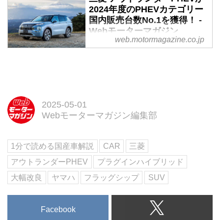
2024年度のPHEVカテゴリー
PHEVが発表された時の衝撃は忘
国内販売台数No.1を獲得！ -
れない。極めて画期的な機構や走
Webモーターマガジン
りに新時代の幕開けを感じた。21
web.motormagazine.co.jp
年12月に現行型へモデルチェン
2025年4月14日、三菱自動車工業
ジ、そして3年を迎える24年10月
（以下、三菱）はアウトランダー
31日に大がかりな改良とともに新
PHEVが2024年度の国内販売台数
たな仕様が発表された。（文：岡
で8885台となり、国内のPHEVカ
本幸一郎／写真：永元秀和、井上
テゴリーで第1位を獲得したこと
雅行 MotorMagazine 2024年12月
を発表した。
2025-05-01
号）
Webモーターマガジン編集部
1分で読める国産車解説
CAR
三菱
アウトランダーPHEV
プラグインハイブリッド
大幅改良
ヤマハ
フラッグシップ
SUV
Facebook