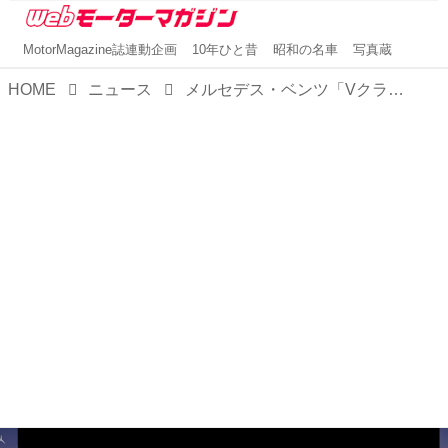
MotorMagazine誌連動企画
10年ひと昔
昭和の名車
写真蔵
HOME
ニュース
メルセデス・ベンツ「Vクラス後継」は、近未来のリラックス空間を実現！「ビジョンV」は実に贅沢なVIPシャトルに進化する