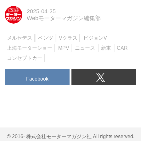
終極寒テストの模様を公開した。
メルセデス・ベンツは2026年に
2025-04-25
バン エレクトリック アーキテク
Webモーターマガジン編集部
チャ (VAN.EA) をベースとした電
動モデルと、バン コンバスショ
メルセデス
ベンツ
Vクラス
ビジョンV
ン アーキテクチャ (VAN.CA) をベ
ースとした最先端の内燃機関搭載
上海モーターショー
MPV
ニュース
新車
CAR
モデルを発表する。
コンセプトカー
Facebook
© 2016- 株式会社モーターマガジン社 All rights reserved.