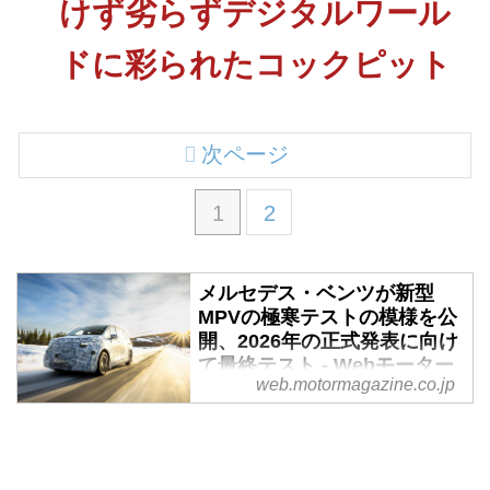
けず劣らずデジタルワール
ドに彩られたコックピット
次ページ
1
2
メルセデス・ベンツが新型
MPVの極寒テストの模様を公
開、2026年の正式発表に向け
て最終テスト - Webモーター
web.motormagazine.co.jp
マガジン
2025年3月7日（現地時間）、メ
ルセデス・ベンツAGは現在開発
中の新型多目的車両 (MPV) の最