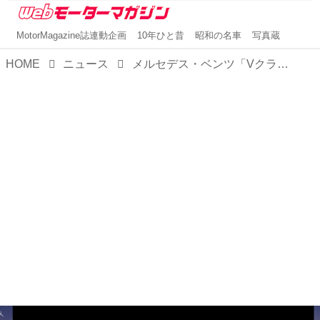
MotorMagazine誌連動企画
10年ひと昔
昭和の名車
写真蔵
HOME
ニュース
メルセデス・ベンツ「Vクラス後継」は、近未来のリラックス空間を実現！「ビジョンV」は実に贅沢なVIPシャトルに進化する