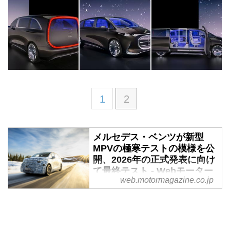
1
2
メルセデス・ベンツが新型
MPVの極寒テストの模様を公
開、2026年の正式発表に向け
て最終テスト - Webモーター
web.motormagazine.co.jp
マガジン
2025年3月7日（現地時間）、メ
ルセデス・ベンツAGは現在開発
中の新型多目的車両 (MPV) の最