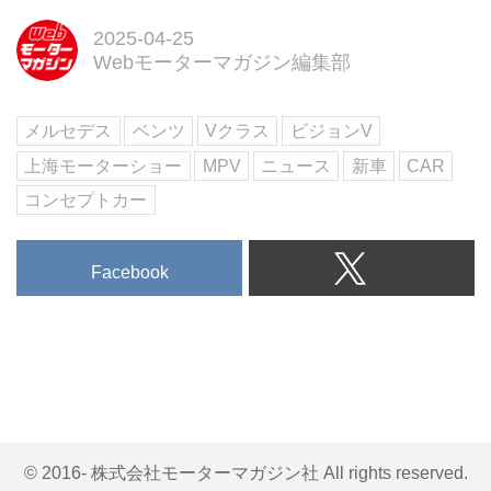
終極寒テストの模様を公開した。
メルセデス・ベンツは2026年に
2025-04-25
バン エレクトリック アーキテク
Webモーターマガジン編集部
チャ (VAN.EA) をベースとした電
動モデルと、バン コンバスショ
メルセデス
ベンツ
Vクラス
ビジョンV
ン アーキテクチャ (VAN.CA) をベ
ースとした最先端の内燃機関搭載
上海モーターショー
MPV
ニュース
新車
CAR
モデルを発表する。
コンセプトカー
Facebook
© 2016- 株式会社モーターマガジン社 All rights reserved.