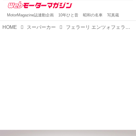
MotorMagazine誌連動企画
10年ひと昔
昭和の名車
写真蔵
HOME
スーパーカー
フェラーリ エンツォフェラーリは、創業55周年を記念して製造された399台の限定車【スーパーカークロニクル・完全版／043】