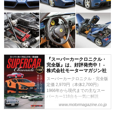
『スーパーカークロニクル・
完全版』は、好評発売中！ -
株式会社モーターマガジン社
スーパーカークロニクル・完全版
定価 2,970円（本体2,700円）
1966年から現代までの主なスー
パーカー118台を一気に解説
試し読み
www.motormagazine.co.jp
＜本書の見どころ＞
ランボルギーニ カウンタック、