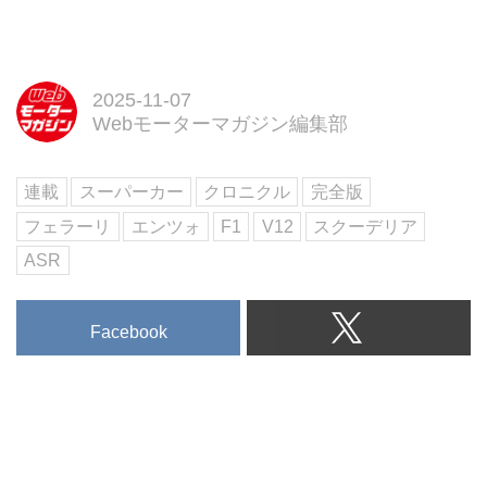
フェラーリ 365GT/4BB、ロータ
ス ヨーロッパ SPLなど、1976年
から77年にかけての「スーパーカ
ーブーム」を支えたおなじみの車
2025-11-07
種はもちろん、1980年代の「第
Webモーターマガジン編集部
二次ブーム」の主役となったフェ
ラーリ テスタロッサ、フェラー
連載
スーパーカー
クロニクル
完全版
リ F40、ポルシェ 959なども美し
い写真とともに詳解しています。
フェラーリ
エンツォ
F1
V12
スクーデリア
2...
ASR
Facebook