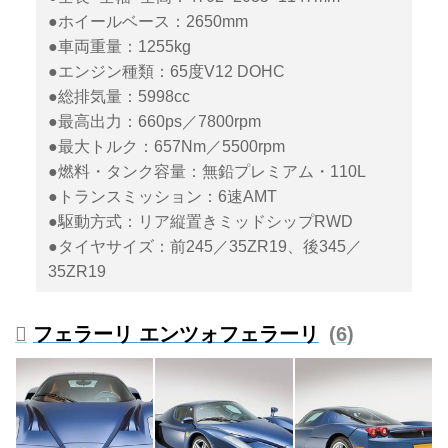
●ホイールベース：2650mm
●車両重量：1255kg
●エンジン種類：65度V12 DOHC
●総排気量：5998cc
●最高出力：660ps／7800rpm
●最大トルク：657Nm／5500rpm
●燃料・タンク容量：無鉛プレミアム・110L
●トランスミッション：6速AMT
●駆動方式：リア縦置きミッドシップRWD
●タイヤサイズ：前245／35ZR19、後345／
35ZR19
フェラーリ エンツォフェラーリ
6