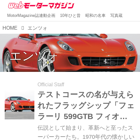
MotorMagazine誌連動企画
10年ひと昔
昭和の名車
写真蔵
HOME
エンツォ
エンツォ
Official Staff
テストコースの名が与えら
れたフラッグシップ「フェ
ラーリ 599GTB フィオラ
ノ」【スーパーカークロニ
伝説として始まり、革新へと至ったス
クル・完全版／048】
ーパーカーたち。1970年代の懐かしい