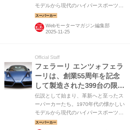
モデルから現代のハイパースポーツま
で紹介していこう。今回は、フェラー
リ 599GTB フィオラノだ。
Webモーターマガジン編集部
Official Staff
フェラーリ エンツォフェラ
ーリは、創業55周年を記念
して製造された399台の限定
車【スーパーカークロニク
伝説として始まり、革新へと至ったス
ル・完全版／043】
ーパーカーたち。1970年代の懐かしい
モデルから現代のハイパースポーツま
で紹介していこう。今回は、フェラー
リ エンツォフェラーリだ。