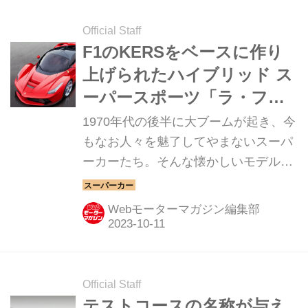
Official Staff
F1のKERSをベースに作り
上げられたハイブリッド ス
ーパースポーツ「ラ・フェ
ラーリ」【スーパーカーク
1970年代の後半に大ブームが起き、今
ロニクル／078】
もなお人々を魅了してやまないスーパ
ーカーたち。そんな懐かしいモデルか
ら現代のハイパースポーツまでを紹介
していく、スーパーカークロニクル。
Webモーターマガジン編集部
今回は、フェラーリ ラ・フェラーリ
だ。
Official Staff
テストコースの名称が与え