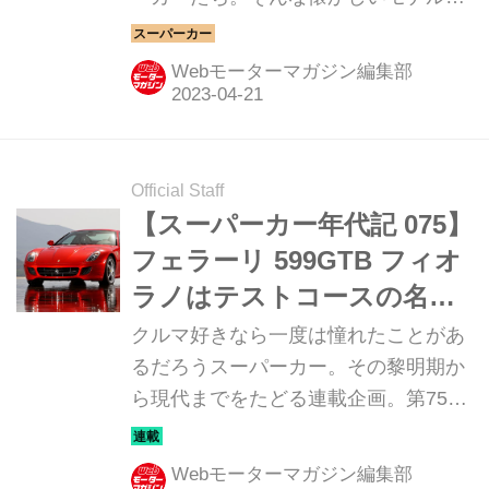
ら現代のハイパースポーツまでを紹介
していく、スーパーカークロニクル。
Webモーターマガジン編集部
今回は、フェラーリ F40だ。 フェラー
リ F40（FERRARI F40：1987-1992）
フェラーリの本拠地であるマラネロ
で、F40が発表されたのは1987年7
Official Staff
月。その車名は今までのフェラーリの
【スーパーカー年代記 075】
流儀とはまったく異なり、フェラーリ
フェラーリ 599GTB フィオ
創立40周年を記念して製作されたクル
ラノはテストコースの名称
マということになる。日本では「エフ
が与えられたフラッグシッ
クルマ好きなら一度は憧れたことがあ
フォーティー」とも「エフ よんじゅ
プ
るだろうスーパーカー。その黎明期か
う」とも呼ばれるが、イタリア語では
ら現代までをたどる連載企画。第75回
「エッフェ クアランタ」と読む。 F40
は「フェラーリ 599GTB フィオラノ」
は、...
だ。
Webモーターマガジン編集部