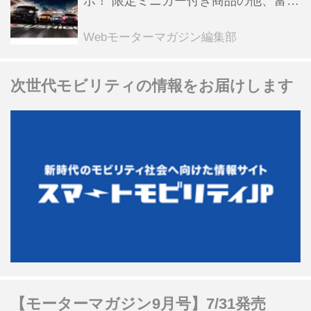
ボ！ 限定ミニカー付き商品の他、富士
スピードウェイのイベント体験があた
る抽選企画などを展開
Webモーターマガジン編集部
次世代モビリティの情報をお届けします
【モーターマガジン9月号】7/31発売