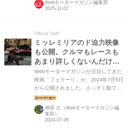
Webモーターマガジン編集部
Official Staff
ミッレミリアのド迫力映像
も公開。クルマもレースも
あまり詳しくないんだけ
ど・・・という人にこそお
Webモーターマガジンが注目してきた
勧めしたい！映画「フェラ
映画「フェラーリ」が、2024年7月5日
から公開されました。さっそく観てき
ーリ」の楽しみ方と心構え
た編集部スタッフの印象は「これはち
【スタッフブログ】
ょっと想定外」というもの。単なる偉
神原 久（Webモーターマガジン編
人伝でも成功談でもレースバトルでも
集部）
ありません。エンツォ・フェラーリと