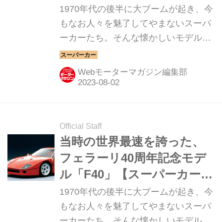
ーパーカークロニクル／
1970年代の後半に大ブームが起き、今
058】
もなお人々を魅了してやまないスーパ
ーカーたち。そんな懐かしいモデルか
ら現代のハイパースポーツまでを紹介
していく、スーパーカークロニクル。
Webモーターマガジン編集部
今回は、フェラーリ FXXだ
Official Staff
当時の世界最速を誇った、
フェラーリ40周年記念モデ
ル「F40」【スーパーカーク
ロニクル／029】
1970年代の後半に大ブームが起き、今
もなお人々を魅了してやまないスーパ
ーカーたち。そんな懐かしいモデルか