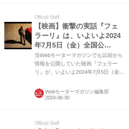
いうひとりの男の生きざまは、さまざ
まな意味で「手に汗握る」物語なので
Official Staff
した。
【映画】衝撃の実話『フェ
ラーリ』は、いよいよ2024
年7月5日（金）全国公
開！ エンツォの真相が、
当Webモーターマガジンでも以前から
いま明かされる
情報を公開していた映画『フェラー
リ』が、いよいよ2024年7月5日（金）
から全国公開される。その概要を、映
画評論家の永田よしのり氏に紹介して
Webモーターマガジン編集部
もらおう。（Ⓒ2023 MOTO
PICTURES, LLC. STX FINANCING,
LLC. ALL RIGHTS RESERVED.）
Official Staff