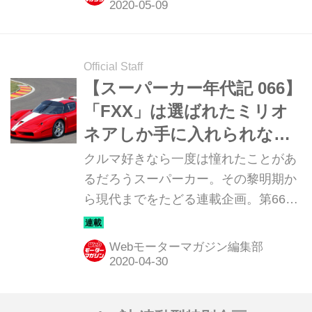
Official Staff
【スーパーカー年代記 066】
「FXX」は選ばれたミリオ
ネアしか手に入れられなか
ったスーパー フェラーリ
クルマ好きなら一度は憧れたことがあ
るだろうスーパーカー。その黎明期か
ら現代までをたどる連載企画。第66回
は「フェラーリ FXX」だ。
Webモーターマガジン編集部