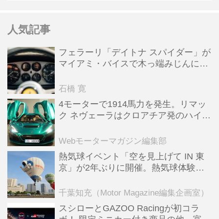
人気記事
フェラーリ「デイトナ スパイダー」が
マイアミ・バイスで木っ端みじんにな
った後「テスタロッサ」に化けた理由
石橋 寛
4モーターで1914馬力を発生。リマッ
ク ネヴェーラはクロアチア発のハイパ
ーBEV【スーパーカークロニクル・完
全版／115】
Webモーターマガジン編集部
熱気球イベント「空を見上げて IN 東
京」が2年ぶりに開催。熱気球体験搭
乗会や模型飛行機づくり教室などのコ
ンテンツも
千葉知充（Motor Magazine編集企画室）
スシローとGAZOO Racingが初コラ