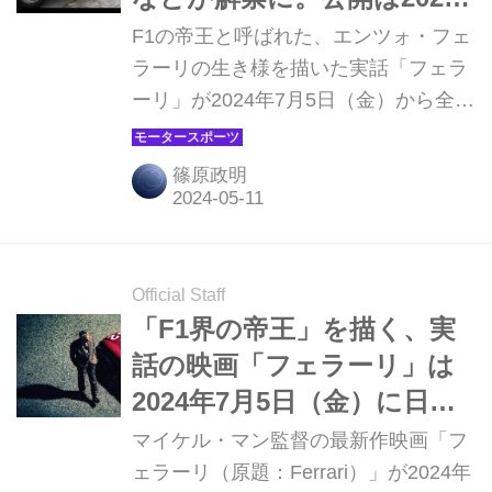
年7月5日！
F1の帝王と呼ばれた、エンツォ・フェ
ラーリの生き様を描いた実話「フェラ
ーリ」が2024年7月5日（金）から全国
公開されることは以前に当Webモータ
ーマガジンでも紹介したが、今回、場
篠原政明
面写真などが解禁されたので、あらた
めて紹介しておこう。（Ⓒ2023
MOTO PICTURES, LLC. STX
FINANCING, LLC. ALL RIGHTS
Official Staff
RESERVED.）
「F1界の帝王」を描く、実
話の映画「フェラーリ」は
2024年7月5日（金）に日本
公開が決定！
マイケル・マン監督の最新作映画「フ
ェラーリ（原題：Ferrari）」が2024年