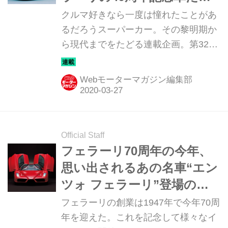
た
クルマ好きなら一度は憧れたことがあ
るだろうスーパーカー。その黎明期か
ら現代までをたどる連載企画。第32回
は「フェラーリ F40」だ。
Webモーターマガジン編集部
Official Staff
フェラーリ70周年の今年、
思い出されるあの名車“エン
ツォ フェラーリ”登場の
2002年は凄かった【トピッ
フェラーリの創業は1947年で今年70周
クス】
年を迎えた。これを記念して様々なイ