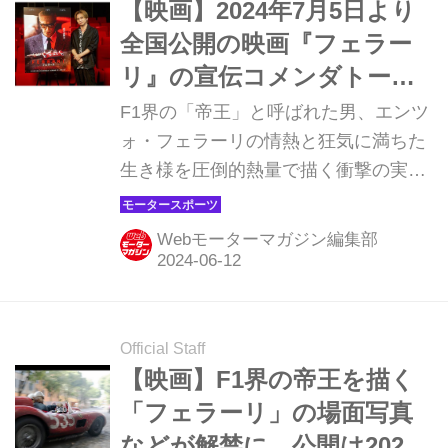
【映画】2024年7月5日より
全国公開の映画『フェラー
リ』の宣伝コメンダトーレ
に堂本光一さんが就任！
F1界の「帝王」と呼ばれた男、エンツ
ォ・フェラーリの情熱と狂気に満ちた
生き様を圧倒的熱量で描く衝撃の実話
『フェラーリ』が7月5日（金）より全
国公開されることは、以前に当Webモ
Webモーターマガジン編集部
ーターマガジンでも紹介したが、新た
に公開された情報を紹介しておこう。
（Ⓒ2023 MOTO PICTURES, LLC.
STX FINANCING, LLC. ALL RIGHTS
Official Staff
RESERVED.）
【映画】F1界の帝王を描く
「フェラーリ」の場面写真
などが解禁に。公開は2024