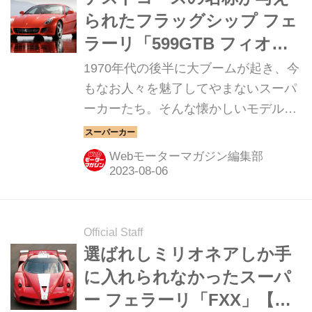
られたフラッグシップ フェ
ラーリ「599GTB フィオラ
ノ」【スーパーカークロニ
1970年代の後半に大ブームが起き、今
クル／059】
もなお人々を魅了してやまないスーパ
ーカーたち。そんな懐かしいモデルか
ら現代のハイパースポーツまでを紹介
していく、スーパーカークロニクル。
Webモーターマガジン編集部
今回は、フェラーリ 599GTB フィオラ
ノだ。
Official Staff
選ばれしミリオネアしか手
に入れられなかったスーパ
ー フェラーリ「FXX」【ス