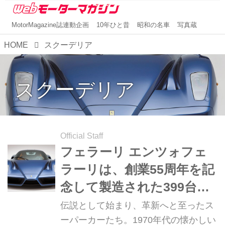
MotorMagazine誌連動企画
10年ひと昔
昭和の名車
写真蔵
HOME
スクーデリア
スクーデリア
Official Staff
フェラーリ エンツォフェ
ラーリは、創業55周年を記
念して製造された399台の
限定車【スーパーカークロ
伝説として始まり、革新へと至ったス
ニクル・完全版／043】
ーパーカーたち。1970年代の懐かしい