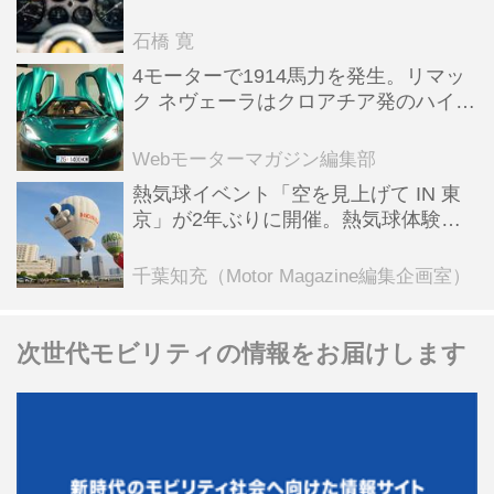
った後「テスタロッサ」に化けた理由
石橋 寛
4モーターで1914馬力を発生。リマッ
ク ネヴェーラはクロアチア発のハイパ
ーBEV【スーパーカークロニクル・完
全版／115】
Webモーターマガジン編集部
熱気球イベント「空を見上げて IN 東
京」が2年ぶりに開催。熱気球体験搭
乗会や模型飛行機づくり教室などのコ
ンテンツも
千葉知充（Motor Magazine編集企画室）
次世代モビリティの情報をお届けします