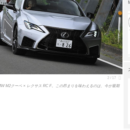
MW M2クーペ × レクサス RC F。この昂まりを味わえるのは、今が最期