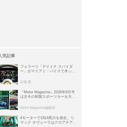
人気記事
フェラーリ「デイトナ スパイダ
ー」がマイアミ・バイスで木っ端
みじんになった後「テスタロッ
サ」に化けた理由
石橋 寛
『Motor Magazine』2026年9月号
は古今の和製スポーツカーを大特
集。欧州スポーツ＆スーパーカー
情報も満載
Motor Magazine編集部
4モーターで1914馬力を発生。リ
マック ネヴェーラはクロアチア発
のハイパーBEV【スーパーカーク