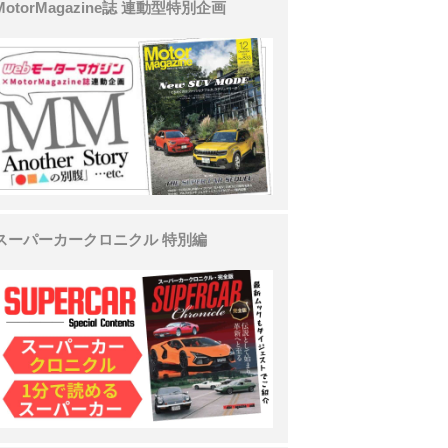
MotorMagazine誌 連動型特別企画
スーパーカークロニクル 特別編