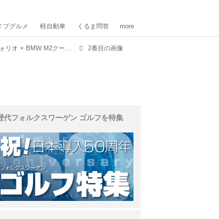
イブグルメ
軽自動車
くるま問答
more
アルファロメオ ジュリア クアドリフォリオ × BMW M2クーペ × レクサス RC F
2番目の画像
歴代フォルクスワーゲン ゴルフを特集