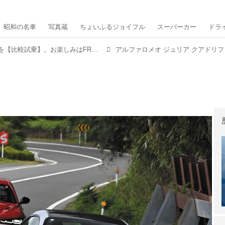
昭和の名車
写真蔵
ちょいふるジョイフル
スーパーカー
ドラ
ジュリアとM2クーペとRC Fを【比較試乗】。お楽しみはFRからはじまり、高揚感か官能性か精緻さかいずれかに至る