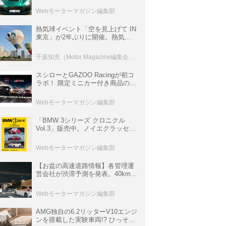
ロニクル・完全版／115】
Webモーターマガジン編集部
熱気球イベント「空を見上げて IN
東京」が2年ぶりに開催。熱気球
体験搭乗会や模型飛行機づくり教
室などのコンテンツも
千葉知充（Motor Magazine編集企画室）
スシローとGAZOO Racingが初コ
ラボ！ 限定ミニカー付き商品の
他、富士スピードウェイのイベン
ト体験があたる抽選企画などを展
Webモーターマガジン編集部
開
「BMW 3シリーズ クロニクル
Vol.3」販売中。ノイエクラッセか
ら3シリーズへ、誕生50周年記念
ムック
Webモーターマガジン編集部
【お盆の高速道路情報】各管理運
営会社が渋滞予測を発表。40km以
上の渋滞を予測されている道が複
数ある
Webモーターマガジン編集部
AMG独自の6.2リッターV10エンジ
ンを搭載した実験車両!? ひっそり