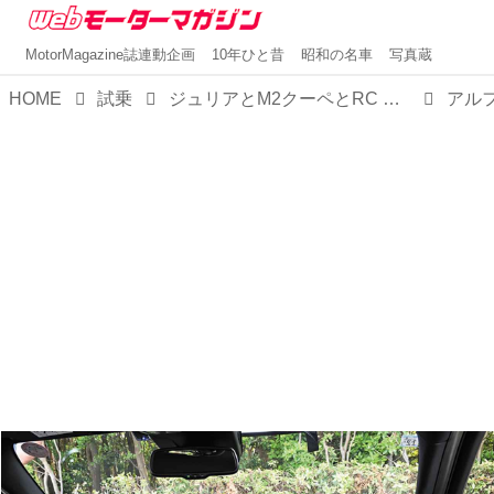
MotorMagazine誌連動企画
10年ひと昔
昭和の名車
写真蔵
HOME
試乗
ジュリアとM2クーペとRC Fを【比較試乗】。お楽しみはFRからはじまり、高揚感か官能性か精緻さかいずれかに至る