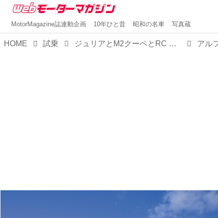
MotorMagazine誌連動企画
10年ひと昔
昭和の名車
写真蔵
HOME
試乗
ジュリアとM2クーペとRC Fを【比較試乗】。お楽しみはFRからはじまり、高揚感か官能性か精緻さかいずれかに至る