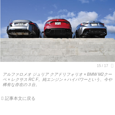
アルファロメオ ジュリア クアドリフォリオ × BMW M2クー
ペ × レクサス RC F。純エンジン＋ハイパワーという、今や
稀有な存在の３台。
記事本文に戻る