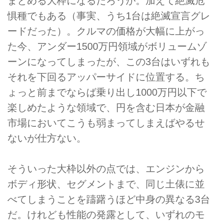
まとめる大枠になるだろうか。加えて絶滅危
惧種でもある（事実、うち1台は絶滅宣言グレ
ードだった）。クルマの価格が大幅に上がっ
た今、アンダー1500万円領域がボリュームゾ
ーンになってしまったが、この3台はいずれも
それを下回るアッパーサイドに位置する。ち
ょっと前までならば乗り出し1000万円以下で
楽しめたような領域で、円を含む日本が金融
市場においてこうも弱まってしまえばやるせ
ないが仕方ない。
そういった大枠以外の点では、エンジンから
ボディ形状、セグメントまで、同じ土俵に並
べてしまうことを躊躇うほど中身の異なる3台
だ。けれども性能の発露として、いずれのモ