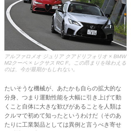
アルファロメオ ジュリア クアドリフォリオ × BMW
M2クーペ × レクサス RC F。この昂まりを味わえる
のは、今が最期かもしれない。
たいそうな機械が、あたかも自らの拡大的な
分身、つまり運動性能を大幅に引き上げて動
くこと自体に大きな歓びがあることを人類は
クルマで初めて知ったというわけだ（そのあ
たりに工業製品としては異例と言うべき寄せ