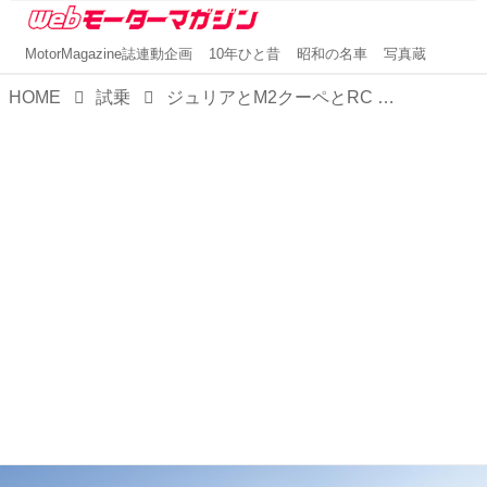
MotorMagazine誌連動企画
10年ひと昔
昭和の名車
写真蔵
HOME
試乗
ジュリアとM2クーペとRC Fを【比較試乗】。お楽しみはFRからはじまり、高揚感か官能性か精緻さかいずれかに至る