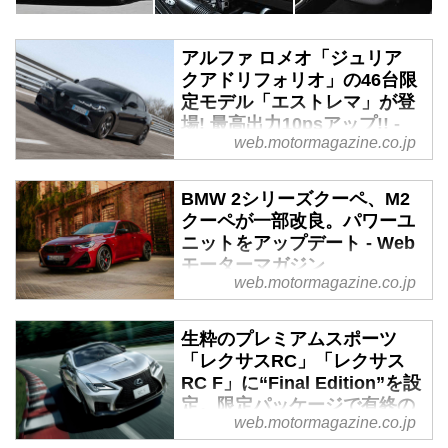
アルファ ロメオ「ジュリア
クアドリフォリオ」の46台限
定モデル「エストレマ」が登
場! 最高出力10psアップ!! -
web.motormagazine.co.jp
Webモーターマガジン
2025年11月6日、Stellantis ジャ
BMW 2シリーズクーペ、M2
パンは、「アルファ ロメオ」の
クーペが一部改良。パワーユ
スポーツセダン「ジュリア クア
ニットをアップデート - Web
ドリフォリオ（GIULIA
モーターマガジン
Quadrifoglio）」に、優れた走行
web.motormagazine.co.jp
性能と特別装備を施した46台限定
2024年10月29日、BMWジャパン
モデル「ジュリア クアドリフォ
はプレミアムコンパクトクーぺ
生粋のプレミアムスポーツ
リオ エストレマ（GIULIA
「BMW 2シリーズクーペ」と高
「レクサスRC」「レクサス
Quadrifoglio Estrema）」を発
性能なMハイパフォーマンスモデ
RC F」に“Final Edition”を設
表。同日より販売を開始した。
ル「M2クーペ」の一部改良を発
定。限定パッケージで有終の
スポーツ心をそそる、ダークカラ
表し、注文受け付けを開始した。
web.motormagazine.co.jp
美を飾る - Webモーターマガ
ー バッジ＆ブラック ブレーキキ
納車開始は11月からを予定してい