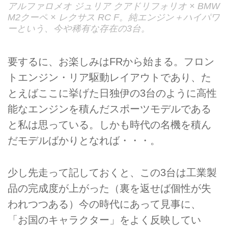
アルファロメオ ジュリア クアドリフォリオ × BMW
M2クーペ × レクサス RC F。純エンジン＋ハイパワ
ーという、今や稀有な存在の3台。
要するに、お楽しみはFRから始まる。フロン
トエンジン・リア駆動レイアウトであり、た
とえばここに挙げた日独伊の3台のように高性
能なエンジンを積んだスポーツモデルである
と私は思っている。しかも時代の名機を積ん
だモデルばかりとなれば・・・。
少し先走って記しておくと、この3台は工業製
品の完成度が上がった（裏を返せば個性が失
われつつある）今の時代にあって見事に、
「お国のキャラクター」をよく反映してい