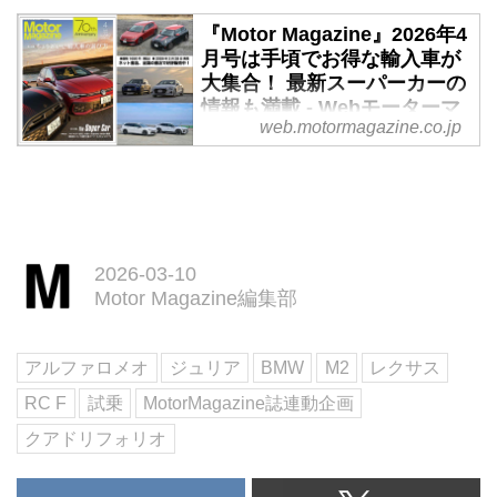
ジン
ャリパー
る。
総アルミニウム製の2.9L V6ツイ
『Motor Magazine』2026年4
細部の仕様変更で精悍なイメージ
エモーショナルなドライブフィー
月号は手頃でお得な輸入車が
ンターボエンジンを搭載した、ア
をさらに強調
ルを極めた「F」
大集合！ 最新スーパーカーの
ルファ...
2シリーズクーペは、1966年に登
世界累計約7万9000台を販売した
情報も満載 - Webモーターマ
場した「BMW 02シリーズ」の系
「RC」と、同じく世界累計1万
web.motormagazine.co.jp
ガジン
譜を受け継ぐプレミアムコンパク
2000台を販売した「RC F」。レ
トクーペ。セグメント唯一の後輪
クサス ブランドを代表するプレ
『Motor Magazine』2026年4月号
駆動コンセプト、50:50の理想的
ミアムスポーツクーペが、いよい
は2月28日（土）に全国の書店お
な前後重量配分により、スポーテ
よ2025年11月末をもって生産終
よびオンライン書店で発売です。
ィで俊敏なハンドリング性能を実
了となる。その最終仕様として設
今回はその一部をお見します！
現...
定されたのが、 “Final
2026-03-10
Edition”だ。
Motor Magazine編集部
RCは“Final Edition”のみのライン
ナップに統一された。
RCはスパッタリング塗装がきら
アルファロメオ
ジュリア
BMW
M2
レクサス
びやかな、19インチENKEI製アル
RC F
試乗
MotorMagazine誌連動企画
ミホイールを装備している。
クアドリフォリオ
RCは...