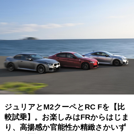
ジュリアとM2クーペとRC Fを【比
較試乗】。お楽しみはFRからはじま
り、高揚感か官能性か精緻さかいず