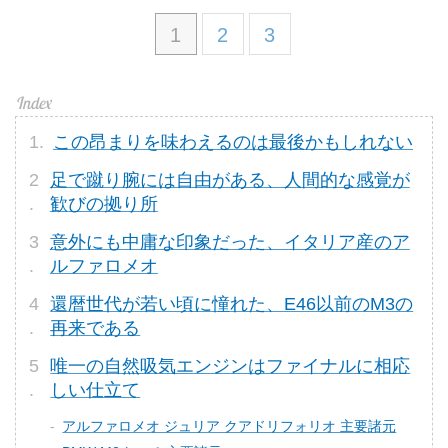
1
2
3
この昂まりを味わえるのは最後かもしれない
足で蹴り腕には自由がある、人間的な感覚が
歓びの拠り所
意外にも中庸な印象だった、イタリア産のア
ルファロメオ
還暦世代が若い頃に憧れた、E46以前のM3の
再来である
唯一の自然吸気エンジンはファイナルに相応
しい仕立て
アルファロメオ ジュリア クアドリフォリオ 主要諸元