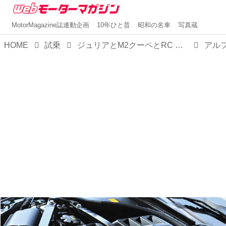
MotorMagazine誌連動企画
10年ひと昔
昭和の名車
写真蔵
HOME
試乗
ジュリアとM2クーペとRC Fを【比較試乗】。お楽しみはFRからはじまり、高揚感か官能性か精緻さかいずれかに至る