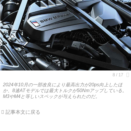
2024年10月の一部改良により最高出力が20ps向上したほ
か、8速ATモデルでは最大トルクが50Nmアップしている。
M3やM4と等しいスペックが与えられたのだ。
記事本文に戻る