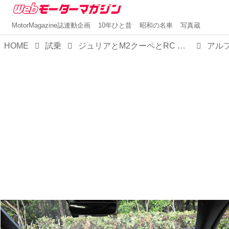
MotorMagazine誌連動企画
10年ひと昔
昭和の名車
写真蔵
HOME
試乗
ジュリアとM2クーペとRC Fを【比較試乗】。お楽しみはFRからはじまり、高揚感か官能性か精緻さかいずれかに至る