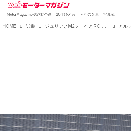
MotorMagazine誌連動企画
10年ひと昔
昭和の名車
写真蔵
HOME
試乗
ジュリアとM2クーペとRC Fを【比較試乗】。お楽しみはFRからはじまり、高揚感か官能性か精緻さかいずれかに至る