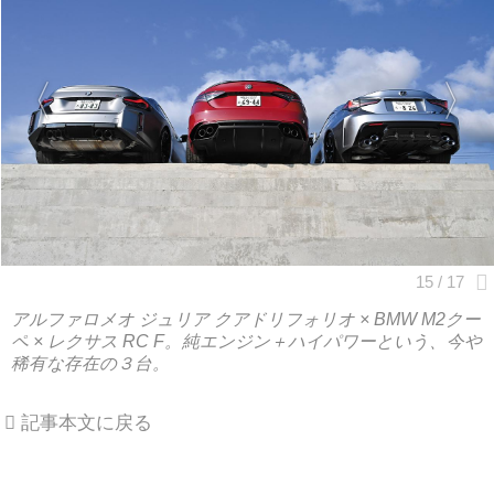
アルファロメオ ジュリア クアドリフォリオ × BMW M2クー
ペ × レクサス RC F。純エンジン＋ハイパワーという、今や
稀有な存在の３台。
記事本文に戻る