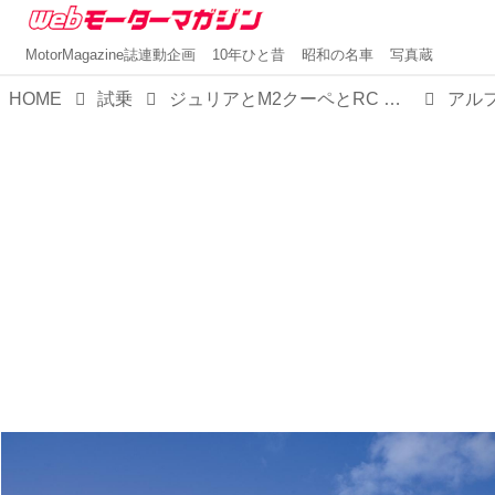
MotorMagazine誌連動企画
10年ひと昔
昭和の名車
写真蔵
HOME
試乗
ジュリアとM2クーペとRC Fを【比較試乗】。お楽しみはFRからはじまり、高揚感か官能性か精緻さかいずれかに至る