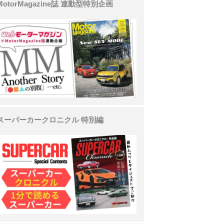
MotorMagazine誌 連動型特別企画
スーパーカークロニクル 特別編