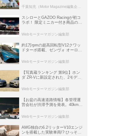
室などのコンテンツも
千葉知充（Motor Magazine編集企画室）
スシローとGAZOO Racingが初コ
ラボ！ 限定ミニカー付き商品の
他、富士スピードウェイのイベン
ト体験があたる抽選企画などを展
Webモーターマガジン編集部
開
約1万rpmの超高回転型V12クワッ
ドターボ搭載、ゼンヴォ オーロラ
は100台限定、デンマーク発のハ
イパーカー【スーパーカークロニ
Webモーターマガジン編集部
クル・完全版／116】
【写真蔵ランキング 第9位】ホン
ダ ZR-Vに新設定された、2モデル
の特別仕様車「クロスツーリン
グ」と「ブラックスタイル」
Webモーターマガジン編集部
【お盆の高速道路情報】各管理運
営会社が渋滞予測を発表。40km以
上の渋滞を予測されている道が複
数ある
Webモーターマガジン編集部
AMG独自の6.2リッターV10エンジ
ンを搭載した実験車両!? ひっそり