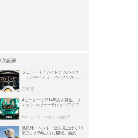
人気記事
フェラーリ「デイトナ スパイダ
ー」がマイアミ・バイスで木っ端
みじんになった後「テスタロッ
サ」に化けた理由
石橋 寛
4モーターで1914馬力を発生。リ
マック ネヴェーラはクロアチア発
のハイパーBEV【スーパーカーク
ロニクル・完全版／115】
Webモーターマガジン編集部
熱気球イベント「空を見上げて IN
東京」が2年ぶりに開催。熱気球
体験搭乗会や模型飛行機づくり教