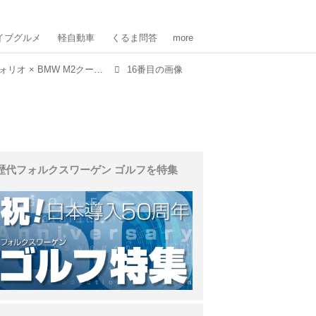
イブグルメ
軽自動車
くるま問答
more
アルファロメオ ジュリア クアドリフォリオ × BMW M2クーペ × レクサス RC F
16番目の画像
歴代フォルクスワーゲン ゴルフを特集