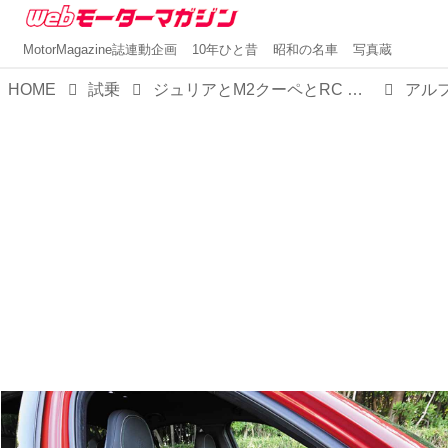
MotorMagazine誌連動企画
10年ひと昔
昭和の名車
写真蔵
HOME
試乗
ジュリアとM2クーペとRC Fを【比較試乗】。お楽しみはFRからはじまり、高揚感か官能性か精緻さかいずれかに至る