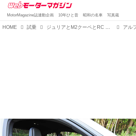
MotorMagazine誌連動企画
10年ひと昔
昭和の名車
写真蔵
HOME
試乗
ジュリアとM2クーペとRC Fを【比較試乗】。お楽しみはFRからはじまり、高揚感か官能性か精緻さかいずれかに至る