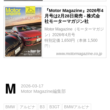
ソリングレードを乗り比べてみ
2022年7月に新型クラウンシリー
『Motor Magazine』2026年4
た。（Motor Magazine 2025年6月
ズが発表されてから、クロスオー
月号は2月28日発売 - 株式会
号より／文：渡辺敏史、写真：永
バー、スポーツ、セダンと続き、
社モーターマガジン社
元秀和）
ついに「最後のクラウン」エステ
ートを試乗する機会が訪れた。グ
Motor Magazine（モーターマガジ
レードはHEVのZとPHEVのRS
ン）2026年4月号
で、試乗時にはエンジンや足まわ
特別定価 1,650円（本体 1,500
りなどの詳細スペックは伏せられ
円）
ていたが、完成度はかなり高そう
＜創刊70周年記念特大号＞
www.motormagazine.co.jp
だ。（Motor Magazine 2025年5月
【第一特集】ちょうどいい輸入車
号より／文：大谷達也、写真：永
の選び方
元秀和）
【第二特集】The Super Car
【特別企画】フォレスターを雪上
で試す、SUBARU AWDの真価 ／
国産BEVという選択 日産リーフ×
2026-03-17
Motor Magazine編集部
スズキ e ビターラ
試し読み
＜内容紹介＞
BMW
アルピナ
B3
B3GT
BMWアルピナ
4月号は「ちょうどいい輸入車の