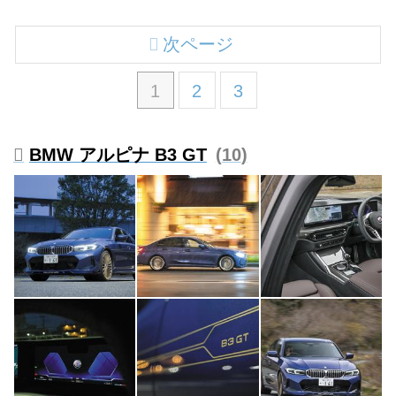
次ページ
1
2
3
BMW アルピナ B3 GT
10