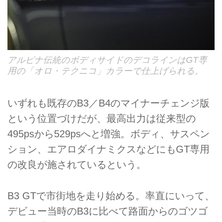
アルピナ伝統のボディサイドのデコラインはGT専
用の「オロ・テクニコ」カラーで仕上げられる。
いずれも既存のB3／B4のマイナーチェンジ版
という位置づけだが、最高出力は従来型の
495psから529psへと増強。ボディ、サスペン
ション、エアロダイナミクスなどにもGT専用
の改良が施されているという。
B3 GTで市街地を走り始める。率直にいって、
デビュー当時のB3に比べて路面からのゴツゴ