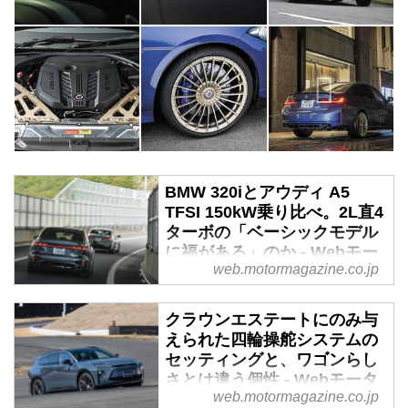
BMW 320iとアウディ A5
TFSI 150kW乗り比べ。2L直4
ターボの「ベーシックモデル
に福がある」のか - Webモー
web.motormagazine.co.jp
ターマガジン
およそ10年ぶりにフルモデルチェ
クラウンエステートにのみ与
ンジが実施されたアウディのA4
えられた四輪操舵システムの
改めA5。時に等しくBMWの3シ
セッティングと、ワゴンらし
リーズも2度目のマイナーチェン
さとは違う個性 - Webモータ
ジ（LCI）が行われた。そんな両
web.motormagazine.co.jp
ーマガジン
雄の最新にして最主力といえるガ