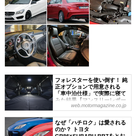
フォレスターを使い倒す！ 純
正オプションで用意される
「車中泊仕様」で実際に寝て
みた結果【マンスリーレポー
web.motormagazine.co.jp
ト／2】 - Webモーターマガ
ジン
なぜ「ハチロク」は愛される
前回の1.8Lターボを搭載した「フ
のか？ トヨタ
ォレスター スポーツEX」に続
GR86×SUBARU BRZをとお