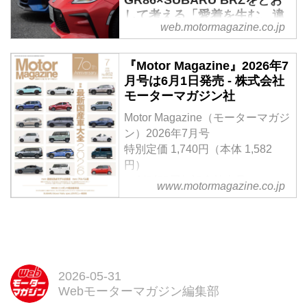
き、第2回はストロングハイブリ
して考える「愛着を生む、違
ッドの「フォレスター Xブレイク
web.motormagazine.co.jp
いと奥深さ」【比較試乗】 -
S：HEV EX」にオプションを装
Webモーターマガジン
着したモデル。試乗車はアドベン
『Motor Magazine』2026年7
チャースタイルパッケージを備え
兄弟車のどちらかを選ぶとき、デ
月号は6月1日発売 - 株式会社
た車中泊仕様で、実際に使い倒
ザインの違いだけならカタログを
モーターマガジン社
し、車中泊も行ってみた。便利な
見れば十分だけだろう。でもそれ
装備を活かしたときに見えてくる
だけではつまらない。初代の86／
Motor Magazine（モーターマガジ
使い勝手やその快適性を検証しな
BRZもそうだったが、走行面にお
ン）2026年7月号
がら、フォレスターというSUVの
けるキャラクターの違いがよくわ
特別定価 1,740円（本体 1,582
本質に迫る。（Motor Magazine
かるからこそ選ぶ楽しさがあり、
円）
2026年5月号に掲載した内容を
悩まされ、惹きつけられ、愛着も
＜創刊70周年記念特大号＞
www.motormagazine.co.jp
Web用に再編集）
湧くのかもしれない。
【特集】「最新国産車大全
（MotorMagazine 2025年9月号よ
2026」Part1 最新＆熟成モデル試
り）
乗編 Part2 アルバム編
【特別企画】ニッポンの軽自動車
論 ／ SUBARU Boxer Rally
spec.Zのデビュー戦密着
2026-05-31
Webモーターマガジン編集部
試し読み
＜内容紹介＞