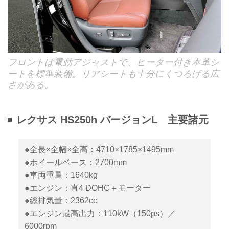
フロントは電動アジャストで、ヒーター付き本革シ
ートを標準装備。リアシートも十分にくつろげる広
さがある。
レクサス HS250h バージョンL 主要諸元
●全長×全幅×全高：4710×1785×1495mm
●ホイールベース：2700mm
●車両重量：1640kg
●エンジン：直4 DOHC＋モーター
●総排気量：2362cc
●エンジン最高出力：110kW（150ps）／
6000rpm