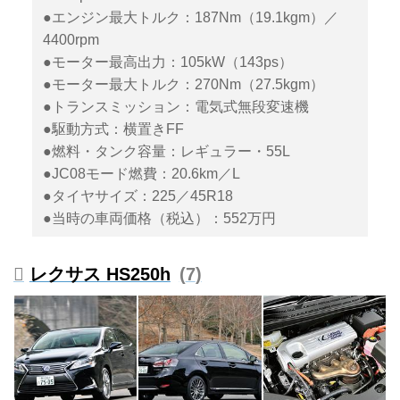
●エンジン最大トルク：187Nm（19.1kgm）／
4400rpm
●モーター最高出力：105kW（143ps）
●モーター最大トルク：270Nm（27.5kgm）
●トランスミッション：電気式無段変速機
●駆動方式：横置きFF
●燃料・タンク容量：レギュラー・55L
●JC08モード燃費：20.6km／L
●タイヤサイズ：225／45R18
●当時の車両価格（税込）：552万円
レクサス HS250h
7