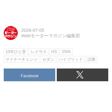
は、マツダらしさの確かなグレー
【第三特集】「SPECIAL ROAD
ドアップぶりだった。
IMPRESSION」
【別冊付録】この夏食べたい「ド
ライブグルメ GUIDE BOOK」
試し読み
2026-07-05
＜内容紹介＞
Webモーターマガジン編集部
8月号の第一特集は「ラグジュア
リーモデル最前線」。ラグジュア
リーは「素材」から「体験」の時
10年ひと昔
レクサス
HS
250h
代へ。...
マイナーチェンジ
セダン
ハイブリッド
試乗
Facebook