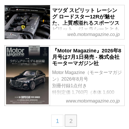
マガジン
マツダ スピリット レーシン
マンスリーレポート第3回は、
グ ロードスター12Rが魅せ
SUBARUフォレスター S：HEV
た、上質感溢れるスポーツス
モデルのトップグレードとなる
ピリット。ジェラシーととも
「Premium S：HEV EX」を試乗
web.motormagazine.co.jp
に第二弾への期待が募る！ -
する。前回のX-BREAK S：HEV
Webモーターマガジン
EXと同じパワートレーンを搭載
『Motor Magazine』2026年8
しながら、その印象は大きく異な
モータースポーツ由来のサブブラ
月号は7月1日発売 - 株式会社
っていた。上質な内外装に加え、
ンドとして初めての市販モデルと
モーターマガジン社
高速巡航で際立つ快適性と安定感
して誕生した「マツダ スピリッ
にも注目しながら、最上級仕様な
ト レーシング ロードスター
Motor Magazine（モーターマガジ
らではの魅力を検証してみた。
（MAZDA SPIRIT RACING
ン）2026年8月号
（Motor Magazine 2026年6月号に
ROADSTER）」。中でもわずか
別冊付録1点付き
掲載した内容をWeb用に再編集）
200台限定となる「12R」には、
特別定価 1,760円（本体 1,600
多くのロードスターファンが特別
円）
www.motormagazine.co.jp
な想いを抱いていることだろう。
【第一特集】「ラグジュアリーモ
果たして、その憧れに見合う完成
デル最前線」
度が与えられているのだろう
【第二特集】「THE SUPER
1
2
か・・・公道試乗で見えてきたの
CAR 2026 SUMMER」