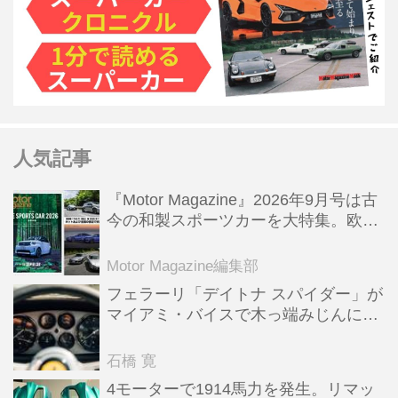
人気記事
『Motor Magazine』2026年9月号は古
今の和製スポーツカーを大特集。欧州
スポーツ＆スーパーカー情報も満載
Motor Magazine編集部
フェラーリ「デイトナ スパイダー」が
マイアミ・バイスで木っ端みじんにな
った後「テスタロッサ」に化けた理由
石橋 寛
4モーターで1914馬力を発生。リマッ