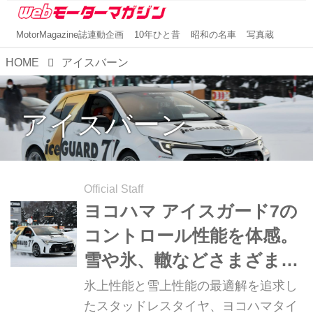
MotorMagazine誌連動企画
10年ひと昔
昭和の名車
写真蔵
HOME
アイスバーン
アイスバーン
Official Staff
ヨコハマ アイスガード7の
コントロール性能を体感。
雪や氷、轍などさまざまな
冬道で真価を発揮するスタ
氷上性能と雪上性能の最適解を追求し
ッドレスタイヤ
たスタッドレスタイヤ、ヨコハマタイ