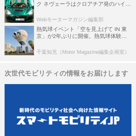
ク ネヴェーラはクロアチア発のハイパ
ーBEV【スーパーカークロニクル・完
全版／115】
Webモーターマガジン編集部
熱気球イベント「空を見上げて IN 東
京」が2年ぶりに開催。熱気球体験搭
乗会や模型飛行機づくり教室などのコ
ンテンツも
千葉知充（Motor Magazine編集企画室）
次世代モビリティの情報をお届けします