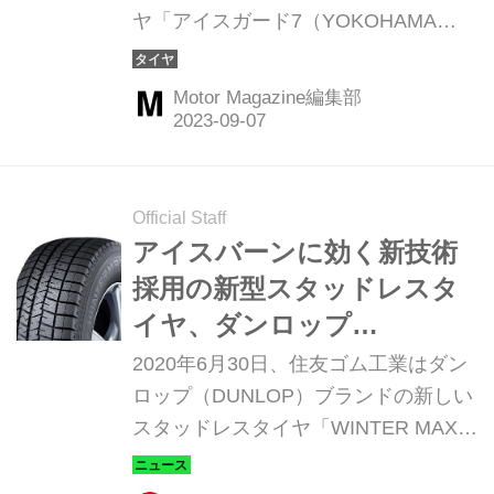
ヤ「アイスガード7（YOKOHAMA
iceGUARD 7 iG70）」を、テストセン
ターの施設内と冬の北海道・旭川で体
Motor Magazine編集部
感することができた。（Motor
Magazine 2023年10月号より）
Official Staff
アイスバーンに効く新技術
採用の新型スタッドレスタ
イヤ、ダンロップ
「WINTER MAXX 03」発表
2020年6月30日、住友ゴム工業はダン
ロップ（DUNLOP）ブランドの新しい
スタッドレスタイヤ「WINTER MAXX
03（ウインターマックスゼロスリ
ー）」を8月1日から順次発売する。