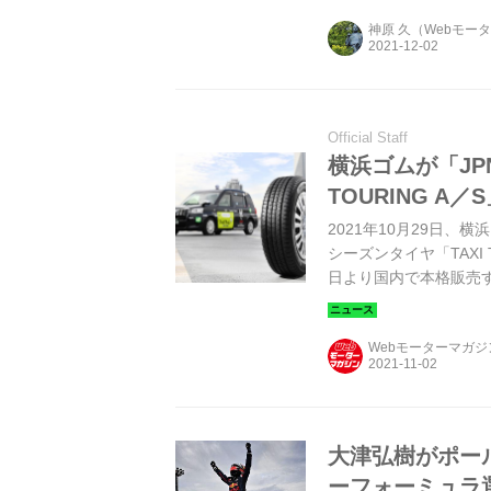
神原 久（Webモー
Official Staff
横浜ゴムが「JP
TOURING A
2021年10月29日、
シーズンタイヤ「TAXI
日より国内で本格販売する
Webモーターマガ
大津弘樹がポー
ーフォーミュラ選