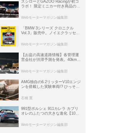
スシローとGAZOO Racingが初コ
ラボ！ 限定ミニカー付き商品の
他、富士スピードウェイのイベン
ト体験があたる抽選企画などを展
Webモーターマガジン編集部
開
「BMW 3シリーズ クロニクル
Vol.3」販売中。ノイエクラッセか
ら3シリーズへ、誕生50周年記念
ムック
Webモーターマガジン編集部
【お盆の高速道路情報】各管理運
営会社が渋滞予測を発表。40km以
上の渋滞を予測されている道が複
数ある
Webモーターマガジン編集部
AMG独自の6.2リッターV10エンジ
ンを搭載した実験車両!? ひっそり
生き残っていた「CLK DTM AMG
P900 プロトタイプ」とは
石橋 寛
991型ポルシェ 911カレラ カブリ
オレのふたつの大きな進化【10年
ひと昔の新車】
Webモーターマガジン編集部