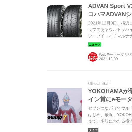
ADVAN Sport
コハマADVAN
2021年12月9日、横
ップであるウルトラハイパ
ツ・ブイ・イチマルナナ
AD09（アドバン・ネオ
2月に販売を開始する。
Webモーターマガ
Official Staff
YOKOHAMA
イン賞にeモー
セブンつながりでウル
はじめ、最近、YOKO
まで、多岐にわたる横