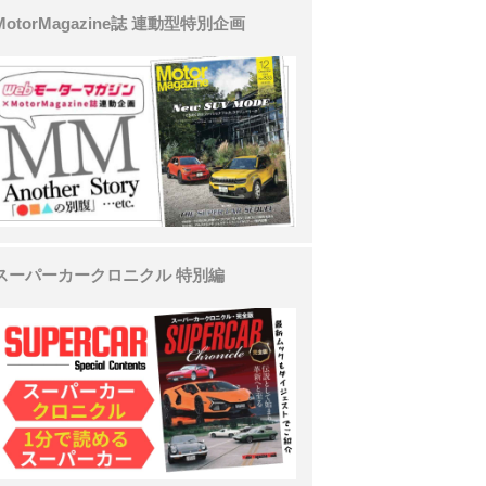
MotorMagazine誌 連動型特別企画
スーパーカークロニクル 特別編