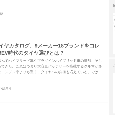
集部
タイヤカタログ、9メーカー18ブランドをコレ
BEV時代のタイヤ選びとは？
進んでハイブリッド車やプラグインハイブリッド車の増加、そし
ってきた。これはつまり大容量バッテリーを搭載するクルマが多
のエンジン車よりも重く、タイヤへの負担も増えている。ではそ
タイヤ選びはどのようにしたら良いのか。まずはサイズだけでな
ックしてみてはいかがだろうか。記事後半ではタイヤカタログも
ジン編集部
azine 2022年4月号より）