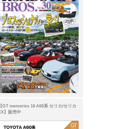
【GT memories 16 A60系 セリカ/セリカ
XX】販売中