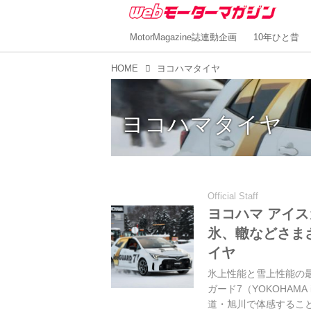
MotorMagazine誌連動企画
10年ひと昔
HOME
ヨコハマタイヤ
ヨコハマタイヤ
Official Staff
ヨコハマ アイ
氷、轍などさま
イヤ
氷上性能と雪上性能の
ガード7（YOKOHAMA
道・旭川で体感することがで