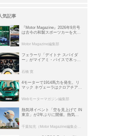
人気記事
『Motor Magazine』2026年9月号
は古今の和製スポーツカーを大特
集。欧州スポーツ＆スーパーカー
情報も満載
Motor Magazine編集部
フェラーリ「デイトナ スパイダ
ー」がマイアミ・バイスで木っ端
みじんになった後「テスタロッ
サ」に化けた理由
石橋 寛
4モーターで1914馬力を発生。リ
マック ネヴェーラはクロアチア発
のハイパーBEV【スーパーカーク
ロニクル・完全版／115】
Webモーターマガジン編集部
熱気球イベント「空を見上げて IN
東京」が2年ぶりに開催。熱気球
体験搭乗会や模型飛行機づくり教
室などのコンテンツも
千葉知充（Motor Magazine編集企画室）