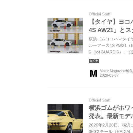
Official Staff
【タイヤ】ヨコ
4S AW21」
横浜ゴムヨコハマタイ
ルーアース4S AW21（
6（iceGUARD 6
た。経年変化を抑制す
Motor Magazine編
Official Staff
横浜ゴムがホワ
発表。最新モデ
2020年2月20日、
360スチール（RADI