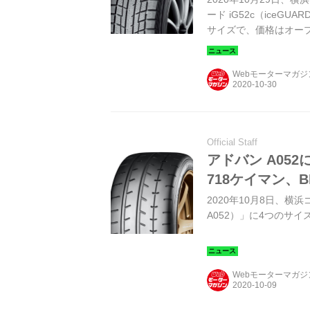
ード iG52c（iceGUA
サイズで、価格はオー
Webモーターマガ
Official Staff
アドバン A05
718ケイマン、
2020年10月8日、横
A052）」に4つのサ
Webモーターマガ