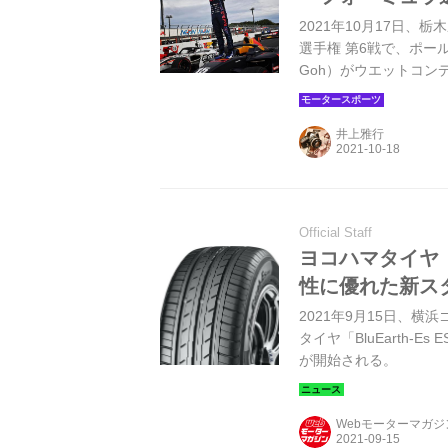
2021年10月17日
選手権 第6戦で、ポールポ
Goh）がウエットコン
野尻智紀（TEAM M
（写真提供：JRP）
井上雅行
Official Staff
ヨコハマタイヤ「B
性に優れた新ス
2021年9月15日、
タイヤ「BluEarth-E
が開始される。
Webモーターマガ