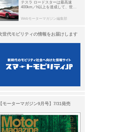
テスラ ロードスターは最高速
400km／h以上を達成して、世界
最速を目指すハイパーEV【スーパ
ーカークロニクル・完全版／
Webモーターマガジン編集部
113】
次世代モビリティの情報をお届けします
【モーターマガジン9月号】7/31発売