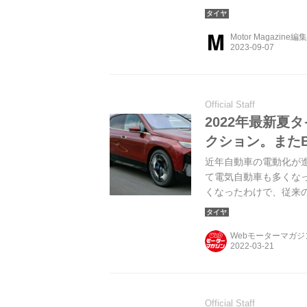
Motor Magazine編
Official Staff
2022年最新夏
クション。また
近年自動車の電動化が
て電気自動車も多くな
くなったわけで、従来
うした重量級モデルの
く、荷重指数などチェ
Webモーターマガ
掲載する。（Motor Mag
Official Staff