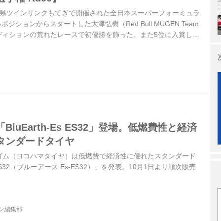
、栃木県ツインリンクもてぎで開催された全日本スーパーフォーミュラ
ジションからスタートした大津弘樹（Red Bull MUGEN Team
ディションの荒れたレースで初優勝を飾った。また5位に入賞した
UGEN）が最終戦を待たずにシリーズチャンピオンを獲得した。
luEarth-Es ES32」登場。低燃費性と経済
タンダードタイヤ
横浜ゴム（ヨコハマタイヤ）は低燃費で経済性に優れたスタンダード
s ES32（ブルーアース Es-ES32）」を発表。10月1日より順次販売
ジン編集部