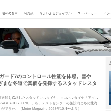
昭和の名車
写真蔵
ちょいふるジョイフル
スーパーカー
ドラ
スガード7のコントロール性能を体感。雪や
ざまな冬道で真価を発揮するスタッドレスタ
最適解を追求したスタッドレスタイヤ、ヨコハマタイヤ「アイス
 iceGUARD 7 iG70）」を、テストセンターの施設内と冬の北海
きた。（Motor Magazine 2023年10月号より）