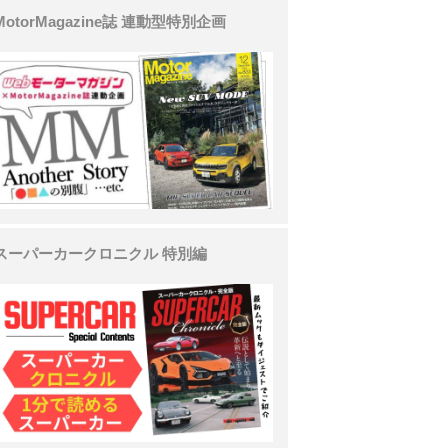
MotorMagazine誌 連動型特別企画
スーパーカークロニクル 特別編