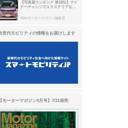
【写真蔵ランキング 第10位】マイ
ナーチェンジでエクステリアを刷
新、使い勝手も向上した「日産 サ
クラ」
Webモーターマガジン編集部
次世代モビリティの情報をお届けします
【モーターマガジン9月号】7/31発売