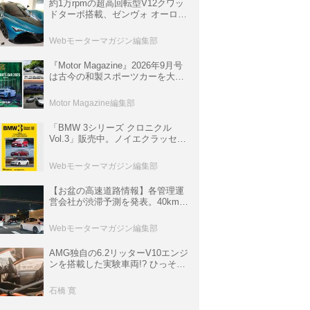
約1万rpmの超高回転型V12クワッ
ドターボ搭載、ゼンヴォ オーロラ
は100台限定、デンマーク発のハ
イパーカー【スーパーカークロニ
Webモーターマガジン編集部
クル・完全版／116】
『Motor Magazine』2026年9月号
は古今の和製スポーツカーを大特
集。欧州スポーツ＆スーパーカー
情報も満載
Motor Magazine編集部
「BMW 3シリーズ クロニクル
Vol.3」販売中。ノイエクラッセか
ら3シリーズへ、誕生50周年記念
ムック
Webモーターマガジン編集部
【お盆の高速道路情報】各管理運
営会社が渋滞予測を発表。40km以
上の渋滞を予測されている道が複
数ある
Webモーターマガジン編集部
AMG独自の6.2リッターV10エンジ
ンを搭載した実験車両!? ひっそり
生き残っていた「CLK DTM AMG
P900 プロトタイプ」とは
石橋 寛