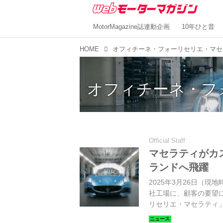
MotorMagazine誌連動企画
10年ひと昔
HOME
オフィチーネ・フォーリセリエ・マセ
オフィチーネ・フ
Official Staff
マセラティがカ
ランドへ飛躍
2025年3月26日（現
社工場に、顧客の要望
リセリエ・マセラティ
タマイズプログラムの最高