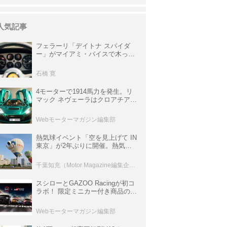
人気記事
フェラーリ「デイトナ スパイダ
ー」がマイアミ・バイスで木っ端
みじんになった後「テスタロッ
サ」に化けた理由
石橋 寛
4モーターで1914馬力を発生。リ
マック ネヴェーラはクロアチア発
のハイパーBEV【スーパーカーク
ロニクル・完全版／115】
Webモーターマガジン編集部
熱気球イベント「空を見上げて IN
東京」が2年ぶりに開催。熱気球
体験搭乗会や模型飛行機づくり教
室などのコンテンツも
千葉知充（Motor Magazine編集企画室）
スシローとGAZOO Racingが初コ
ラボ！ 限定ミニカー付き商品の
他、富士スピードウェイのイベン
ト体験があたる抽選企画などを展
Webモーターマガジン編集部
開