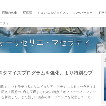
昭和の名車
写真蔵
ちょいふるジョイフル
スーパーカー
ドラ
ラティ
ォーリセリエ・マセラティ
スタマイズプログラムを強化、より特別なブ
地時間）、マセラティS.p.A.はイタリア・モデナにあるマセラティ本
に応えて理想の1台を実現するための拠点「オフィチーネ・フォー
」を新設した。また新しい拠点のオープニングを記念して、カス
傑作として製作されたワンオフモデル「MC20 チェロ “Less