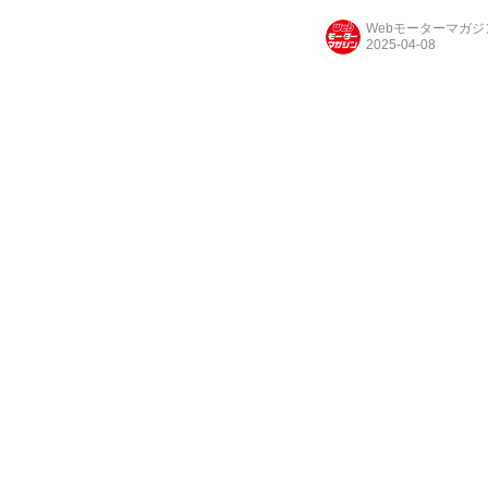
is More...?”」を発表
Webモーターマガ