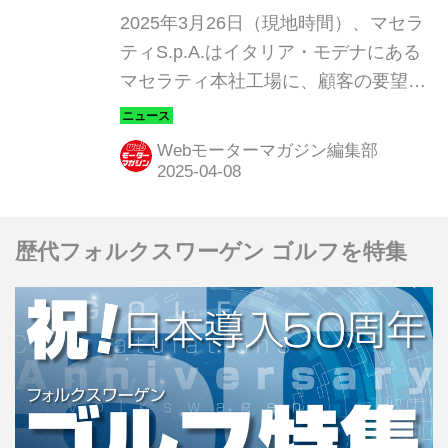
2025年3月26日（現地時間）、マセラ
ティS.p.A.はイタリア・モデナにある
マセラティ本社工場に、顧客の要望に
応えて理想の1台を実現するための拠
点「オフィチーネ・フォーリセリエ・
Webモーターマガジン編集部
マセラティ」を新設した。また新しい
拠点のオープニングを記念して、カス
タマイズプログラムの最高傑作として
歴代フォルクスワーゲン ゴルフを特集
製作されたワンオフモデル「MC20 チ
ェロ “Less is More...?”」を発表した。