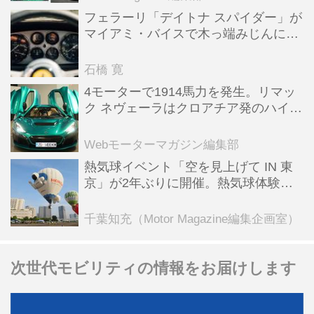
フェラーリ「デイトナ スパイダー」が
マイアミ・バイスで木っ端みじんにな
った後「テスタロッサ」に化けた理由
石橋 寛
4モーターで1914馬力を発生。リマッ
ク ネヴェーラはクロアチア発のハイパ
ーBEV【スーパーカークロニクル・完
全版／115】
Webモーターマガジン編集部
熱気球イベント「空を見上げて IN 東
京」が2年ぶりに開催。熱気球体験搭
乗会や模型飛行機づくり教室などのコ
ンテンツも
千葉知充（Motor Magazine編集企画室）
次世代モビリティの情報をお届けします