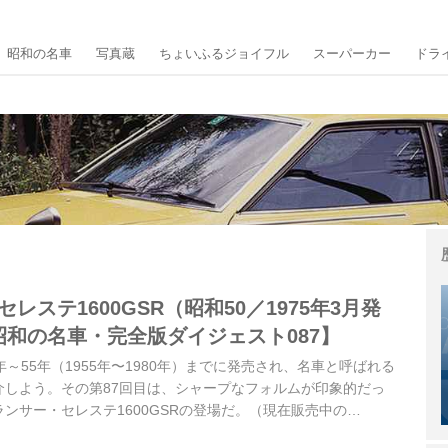
昭和の名車
写真蔵
ちょいふるジョイフル
スーパーカー
ドラ
レステ1600GSR（昭和50／1975年3月発
昭和の名車・完全版ダイジェスト087】
～55年（1955年〜1980年）までに発売され、名車と呼ばれる
介しよう。その第87回目は、シャープなフォルムが印象的だっ
ンサー・セレステ1600GSRの登場だ。（現在販売中の
版Volume.1」より）