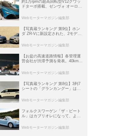
約1万rpmの超高回転型V12クワッ
ドターボ搭載、ゼンヴォ オーロラ
は100台限定、デンマーク発のハ
イパーカー【スーパーカークロニ
Webモーターマガジン編集部
クル・完全版／116】
【写真蔵ランキング 第9位】ホン
ダ ZR-Vに新設定された、2モデル
の特別仕様車「クロスツーリン
グ」と「ブラックスタイル」
Webモーターマガジン編集部
【お盆の高速道路情報】各管理運
営会社が渋滞予測を発表。40km以
上の渋滞を予測されている道が複
数ある
Webモーターマガジン編集部
【写真蔵ランキング 第8位】3列7
シートの「グランカングー」は、
欧州仕様にはないダブルバックド
ア＆ブラックバンパーの組み合わ
Webモーターマガジン編集部
せ
フォルクスワーゲン「ザ・ビート
ル」はカブリオレになって、より
スタイリッシュになった【10年ひ
と昔の新車】
Webモーターマガジン編集部