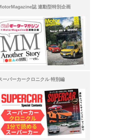
MotorMagazine誌 連動型特別企画
スーパーカークロニクル 特別編