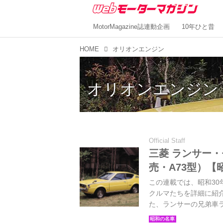
MotorMagazine誌連動企画
10年ひと昔
HOME
オリオンエンジン
オリオンエンジン
Official Staff
三菱 ランサー・セ
売・A73型）【
この連載では、昭和30年
クルマたちを詳細に紹
た、ランサーの兄弟車ラ
MOOK「昭和の名車・完全