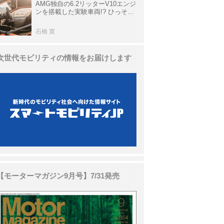
AMG独自の6.2リッターV10エンジ
ンを搭載した実験車両!? ひっそり
生き残っていた「CLK DTM AMG
P900 プロトタイプ」とは
石橋 寛
次世代モビリティの情報をお届けします
【モーターマガジン9月号】7/31発売