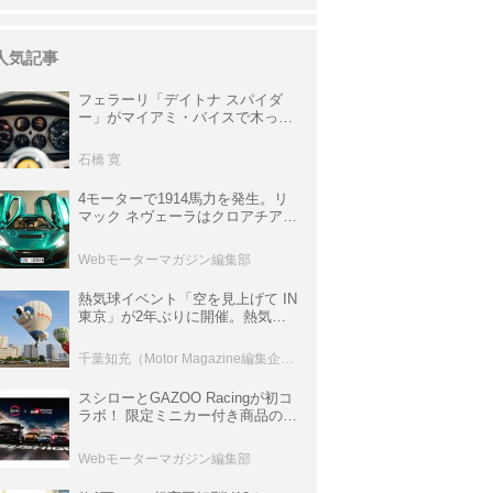
人気記事
フェラーリ「デイトナ スパイダ
ー」がマイアミ・バイスで木っ端
みじんになった後「テスタロッ
サ」に化けた理由
石橋 寛
4モーターで1914馬力を発生。リ
マック ネヴェーラはクロアチア発
のハイパーBEV【スーパーカーク
ロニクル・完全版／115】
Webモーターマガジン編集部
熱気球イベント「空を見上げて IN
東京」が2年ぶりに開催。熱気球
体験搭乗会や模型飛行機づくり教
室などのコンテンツも
千葉知充（Motor Magazine編集企画室）
スシローとGAZOO Racingが初コ
ラボ！ 限定ミニカー付き商品の
他、富士スピードウェイのイベン
ト体験があたる抽選企画などを展
Webモーターマガジン編集部
開