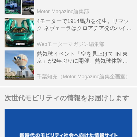
スポーツ＆スーパーカー情報も満載
Motor Magazine編集部
4モーターで1914馬力を発生。リマッ
ク ネヴェーラはクロアチア発のハイパ
ーBEV【スーパーカークロニクル・完
全版／115】
Webモーターマガジン編集部
熱気球イベント「空を見上げて IN 東
京」が2年ぶりに開催。熱気球体験搭
乗会や模型飛行機づくり教室などのコ
ンテンツも
千葉知充（Motor Magazine編集企画室）
次世代モビリティの情報をお届けします