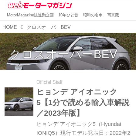
MotorMagazine誌連動企画
10年ひと昔
昭和の名車
写真蔵
HOME
クロスオーバーBEV
クロスオーバーBEV
Official Staff
ヒョンデ アイオニック
5【1分で読める輸入車解説
／2023年版】
ヒョンデ アイオニック5（Hyundai
IONIQ5）現行モデル発表日：2022年2