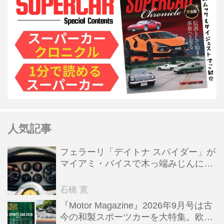
人気記事
フェラーリ「デイトナ スパイダー」が
マイアミ・バイスで木っ端みじんにな
った後「テスタロッサ」に化けた理由
石橋 寛
『Motor Magazine』2026年9月号は古
今の和製スポーツカーを大特集。欧州