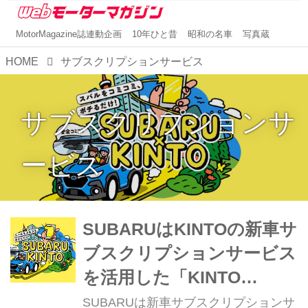
MotorMagazine誌連動企画
10年ひと昔
昭和の名車
写真蔵
HOME
サブスクリプションサービス
サブスクリプションサ
ービス
SUBARUはKINTOの新車サ
ブスクリプションサービス
を活用した「KINTO
ONE（SUBARU）」を初夏
SUBARUは新車サブスクリプションサ