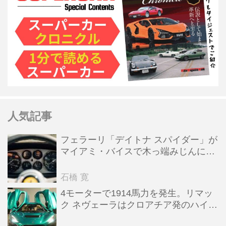
人気記事
フェラーリ「デイトナ スパイダー」が
マイアミ・バイスで木っ端みじんにな
った後「テスタロッサ」に化けた理由
石橋 寛
4モーターで1914馬力を発生。リマッ
ク ネヴェーラはクロアチア発のハイパ
ーBEV【スーパーカークロニクル・完