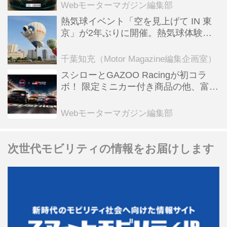
全版／115】
Webモーターマガジン編集部
熱気球イベント「空を見上げて IN 東
京」が2年ぶりに開催。熱気球体験搭
乗会や模型飛行機づくり教室などのコ
ンテンツも
千葉知充（Motor Magazine編集企画室）
スシローとGAZOO Racingが初コラ
ボ！ 限定ミニカー付き商品の他、富士
スピードウェイのイベント体験があた
る抽選企画などを展開
Webモーターマガジン編集部
次世代モビリティの情報をお届けします