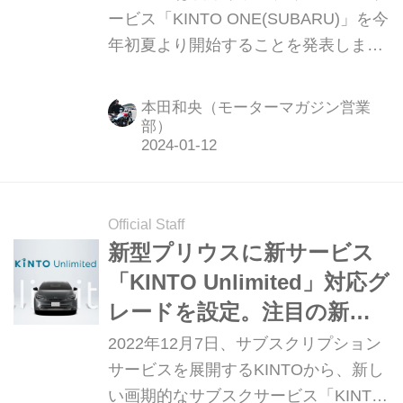
より開始
ービス「KINTO ONE(SUBARU)」を今
年初夏より開始することを発表しまし
た。
本田和央（モーターマガジン営業
部）
Official Staff
新型プリウスに新サービス
「KINTO Unlimited」対応グ
レードを設定。注目の新型
車を安く便利に、快適に使
2022年12月7日、サブスクリプション
える時代がやってきた
サービスを展開するKINTOから、新し
い画期的なサブスクサービス「KINTO