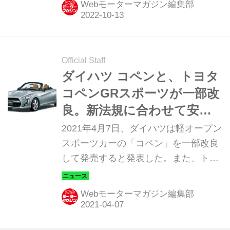
Webモーターマガジン編集部
Official Staff
ダイハツ コペンと、トヨタ
コペンGRスポーツが一部改
良。新法規に合わせて安全
装備を充実化
2021年4月7日、ダイハツは軽オープン
スポーツカーの「コペン」を一部改良
して発売すると発表した。また、トヨ
タ GAZOOレーシングから販売されて
いる「コペン GRスポーツ」も同時に
Webモーターマガジン編集部
一部改良され、5月10日から発売され
る。