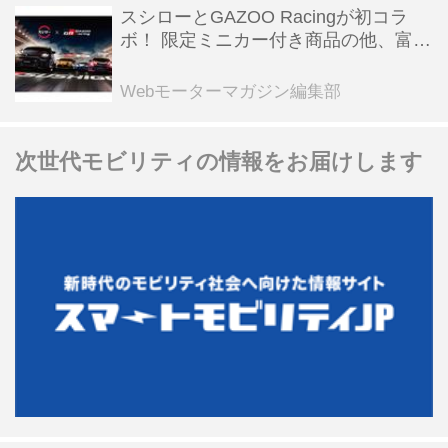
スシローとGAZOO Racingが初コラ
ボ！ 限定ミニカー付き商品の他、富士
スピードウェイのイベント体験があた
る抽選企画などを展開
Webモーターマガジン編集部
次世代モビリティの情報をお届けします