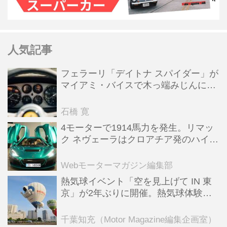
人気記事
フェラーリ「デイトナ スパイダー」が
マイアミ・バイスで木っ端みじんにな
った後「テスタロッサ」に化けた理由
石橋 寛
4モーターで1914馬力を発生。リマッ
ク ネヴェーラはクロアチア発のハイパ
ーBEV【スーパーカークロニクル・完
全版／115】
Webモーターマガジン編集部
熱気球イベント「空を見上げて IN 東
京」が2年ぶりに開催。熱気球体験搭
乗会や模型飛行機づくり教室などのコ
ンテンツも
千葉知充（Motor Magazine編集企画室）