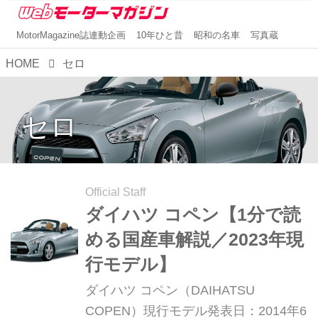
MotorMagazine誌連動企画
10年ひと昔
昭和の名車
写真蔵
HOME
セロ
セロ
Official Staff
ダイハツ コペン【1分で読
める国産車解説／2023年現
行モデル】
ダイハツ コペン（DAIHATSU
COPEN）現行モデル発表日：2014年6