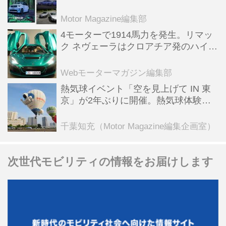
スポーツ＆スーパーカー情報も満載
Motor Magazine編集部
4モーターで1914馬力を発生。リマッ
ク ネヴェーラはクロアチア発のハイパ
ーBEV【スーパーカークロニクル・完
全版／115】
Webモーターマガジン編集部
熱気球イベント「空を見上げて IN 東
京」が2年ぶりに開催。熱気球体験搭
乗会や模型飛行機づくり教室などのコ
ンテンツも
千葉知充（Motor Magazine編集企画室）
次世代モビリティの情報をお届けします