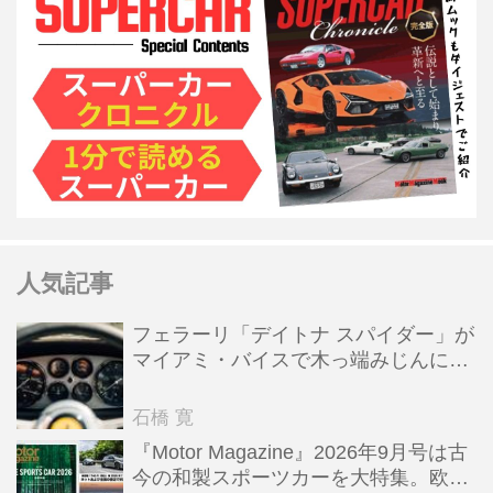
人気記事
フェラーリ「デイトナ スパイダー」が
マイアミ・バイスで木っ端みじんにな
った後「テスタロッサ」に化けた理由
石橋 寛
『Motor Magazine』2026年9月号は古
今の和製スポーツカーを大特集。欧州