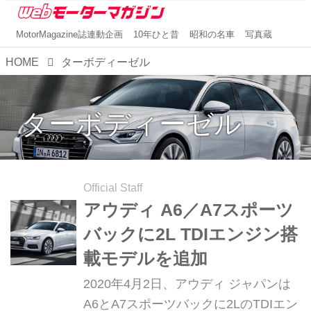
MotorMagazine誌連動企画
10年ひと昔
昭和の名車
写真蔵
HOME
ターボディーゼル
ターボディーゼル
Official Staff
アウディ A6／A7スポーツ
バックに2L TDIエンジン搭
載モデルを追加
2020年4月2日、アウディ ジャパンは
A6とA7スポーツバックに2LのTDIエン