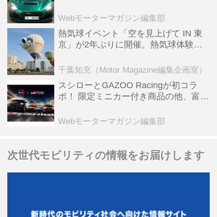
ーBEV【スーパーカークロニクル・完
全版／115】
Webモーターマガジン編集部
熱気球イベント「空を見上げて IN 東
京」が2年ぶりに開催。熱気球体験搭
乗会や模型飛行機づくり教室などのコ
ンテンツも
千葉知充（Motor Magazine編集企画室）
スシローとGAZOO Racingが初コラ
ボ！ 限定ミニカー付き商品の他、富士
スピードウェイのイベント体験があた
る抽選企画などを展開
Webモーターマガジン編集部
次世代モビリティの情報をお届けします