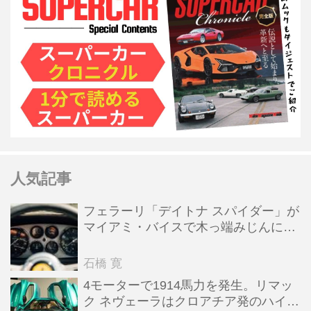
人気記事
フェラーリ「デイトナ スパイダー」が
マイアミ・バイスで木っ端みじんにな
った後「テスタロッサ」に化けた理由
石橋 寛
4モーターで1914馬力を発生。リマッ
ク ネヴェーラはクロアチア発のハイパ