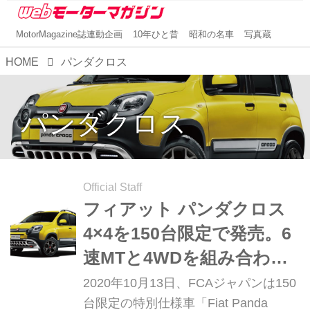
MotorMagazine誌連動企画
10年ひと昔
昭和の名車
写真蔵
HOME
パンダクロス
パンダクロス
Official Staff
フィアット パンダクロス
4×4を150台限定で発売。6
速MTと4WDを組み合わせ
た超個性派SUV
2020年10月13日、FCAジャパンは150
台限定の特別仕様車「Fiat Panda